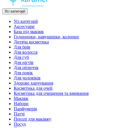
Усі категорії
Усі категорії
Аксесуари
База під макіяж
Годинники, навушники, колонки
Дитяча косметика
Для брів
Для волосся
Для губ
Для нігтів
Для обличчя
Для повік
Для чоловіків
Здорове харчування
Косметика для очей
Косметика для очищення та вмивання
Макіяж
Набори
Парфумерія
Патчі
Пензлі для макіяжу
Посуд