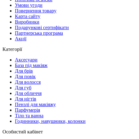
Умови угоди
Повернення товару
Карта сайту
Виробники
Подарункові сертифікати
Партнерська програма
Акції
Категорії
Аксесуари
База під макіяж
Для брів
Для повік
Для волосся
Для губ
Для обличчя
Для нігтів
Пензлі для макіяжу
Парфумерія
Тіло та ванна
Годинники, навушники, колонки
Особистий кабінет