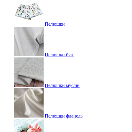
Пелюшки
Пелюшки бязь
Пелюшки муслін
Пелюшки фланель