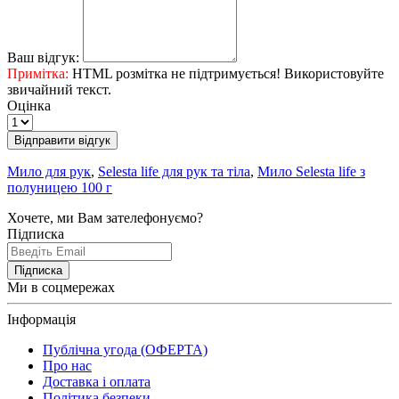
Ваш відгук:
Примітка:
HTML розмітка не підтримується! Використовуйте
звичайний текст.
Оцінка
Відправити відгук
Мило для рук
,
Selesta life для рук та тіла
,
Мило Selesta life з
полуницею 100 г
Хочете, ми Вам зателефонуємо?
Підписка
Підписка
Ми в соцмережах
Інформація
Публічна угода (ОФЕРТА)
Про нас
Доставка і оплата
Політика безпеки