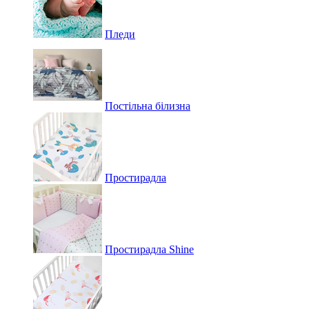
Пледи
Постільна білизна
Простирадла
Простирадла Shine