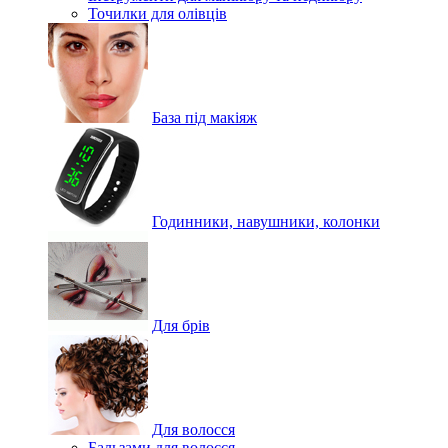
Точилки для олівців
База під макіяж
Годинники, навушники, колонки
Для брів
Для волосся
Бальзами для волосся