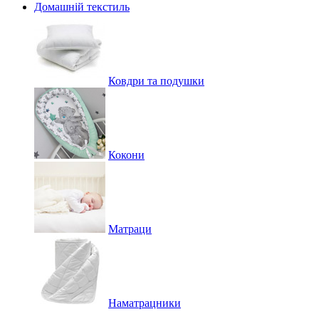
Домашній текстиль
Ковдри та подушки
Кокони
Матраци
Наматрацники