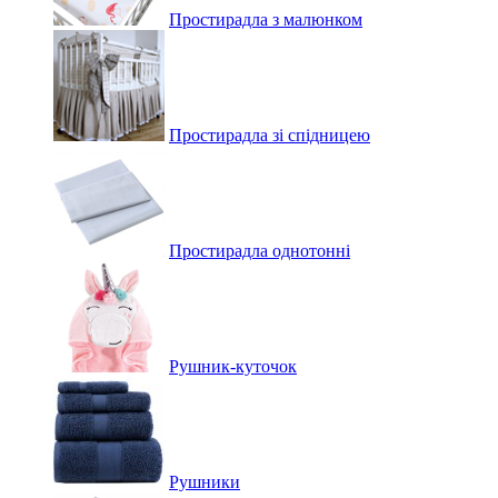
Простирадла з малюнком
Простирадла зі спідницею
Простирадла однотонні
Рушник-куточок
Рушники