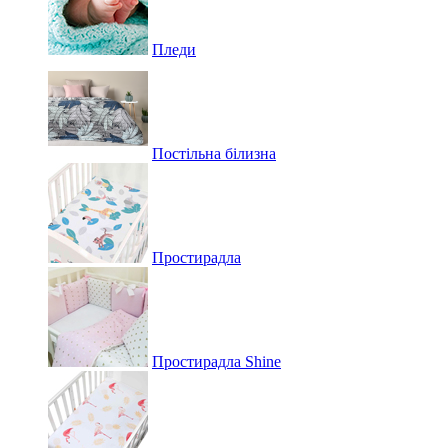
Пледи
Постільна білизна
Простирадла
Простирадла Shine