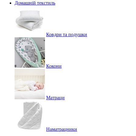
Домашній текстиль
Ковдри та подушки
Кокони
Матраци
Наматрацники