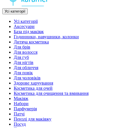
Усі категорії
Усі категорії
Аксесуари
База під макіяж
Годинники, навушники, колонки
Дитяча косметика
Для брів
Для волосся
Для губ
Для нігтів
Для обличчя
Для повік
Для чоловіків
Здорове харчування
Косметика для очей
Косметика для очищення та вмивання
Макіяж
Набори
Парфумерія
Патчі
Пензлі для макіяжу
Посуд