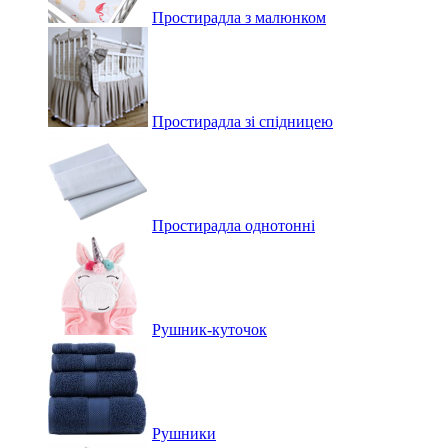
Простирадла з малюнком
Простирадла зі спідницею
Простирадла однотонні
Рушник-куточок
Рушники