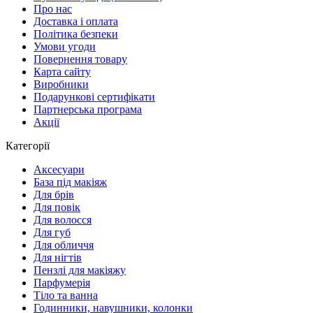
Про нас
Доставка і оплата
Політика безпеки
Умови угоди
Повернення товару
Карта сайту
Виробники
Подарункові сертифікати
Партнерська програма
Акції
Категорії
Аксесуари
База під макіяж
Для брів
Для повік
Для волосся
Для губ
Для обличчя
Для нігтів
Пензлі для макіяжу
Парфумерія
Тіло та ванна
Годинники, навушники, колонки