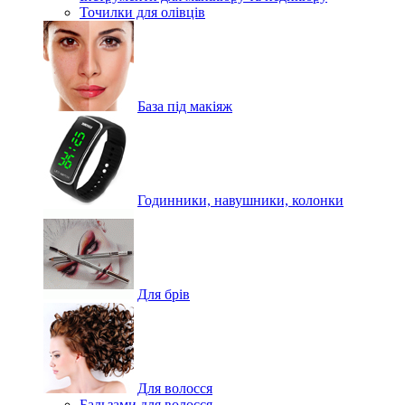
Точилки для олівців
База під макіяж
Годинники, навушники, колонки
Для брів
Для волосся
Бальзами для волосся