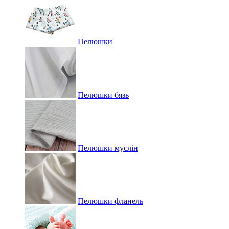
Пелюшки
Пелюшки бязь
Пелюшки муслін
Пелюшки фланель