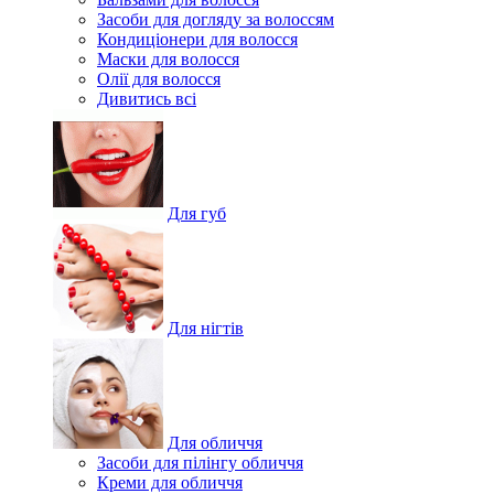
Засоби для догляду за волоссям
Кондиціонери для волосся
Маски для волосся
Олії для волосся
Дивитись всі
Для губ
Для нігтів
Для обличчя
Засоби для пілінгу обличчя
Креми для обличчя