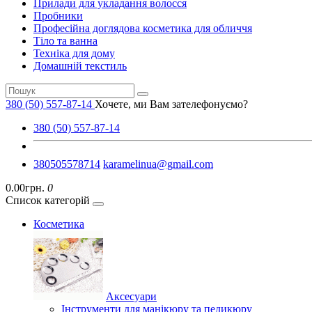
Прилади для укладання волосся
Пробники
Професійна доглядова косметика для обличчя
Тіло та ванна
Техніка для дому
Домашній текстиль
380 (50) 557-87-14
Хочете, ми Вам зателефонуємо?
380 (50) 557-87-14
380505578714
karamelinua@gmail.com
0.00грн.
0
Список категорій
Косметика
Аксесуари
Інструменти для манікюру та педикюру