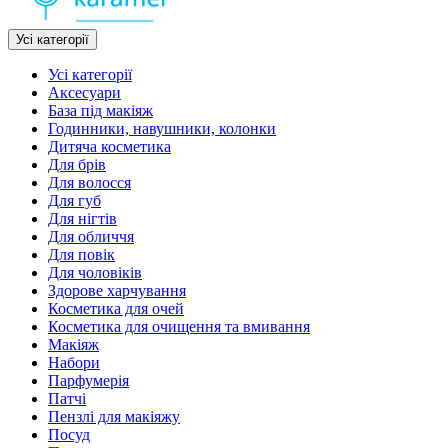
Усі категорії
Усі категорії
Аксесуари
База під макіяж
Годинники, навушники, колонки
Дитяча косметика
Для брів
Для волосся
Для губ
Для нігтів
Для обличчя
Для повік
Для чоловіків
Здорове харчування
Косметика для очей
Косметика для очищення та вмивання
Макіяж
Набори
Парфумерія
Патчі
Пензлі для макіяжу
Посуд