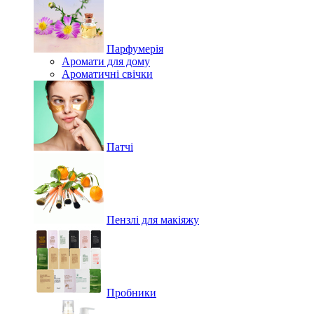
Парфумерія
Аромати для дому
Ароматичні свічки
Патчі
Пензлі для макіяжу
Пробники