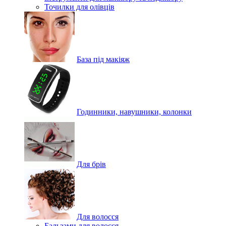
Точилки для олівців
База під макіяж
Годинники, навушники, колонки
Для брів
Для волосся
Бальзами для волосся