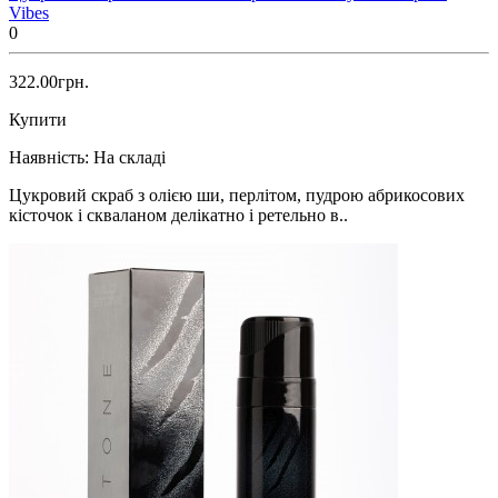
Vibes
0
322.00грн.
Купити
Наявність:
На складі
Цукровий скраб з олією ши, перлітом, пудрою абрикосових
кісточок і скваланом делікатно і ретельно в..