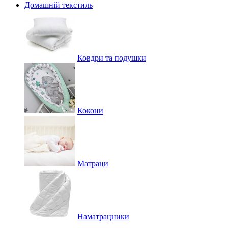
Домашній текстиль
Ковдри та подушки
Кокони
Матраци
Наматрацники