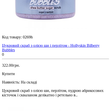
Код товару:
0269h
Цукровий скраб з олією ши і перлітом - Hollyskin Bilberry
Bubbles
0
322.00грн.
Купити
Наявність:
На складі
Цукровий скраб з олією ши, перлітом, пудрою абрикосових
кісточок і скваланом делікатно і ретельно в..