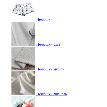
Пелюшки
Пелюшки бязь
Пелюшки муслін
Пелюшки фланель