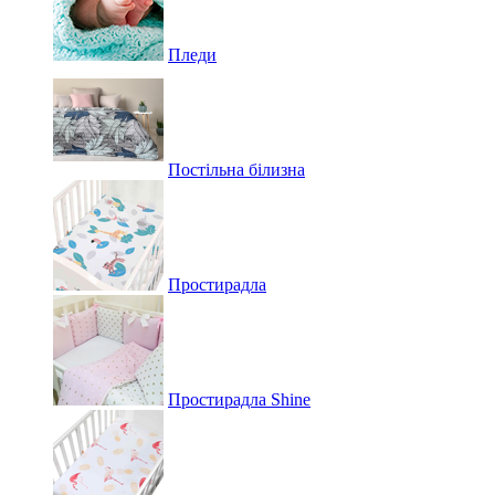
Пледи
Постільна білизна
Простирадла
Простирадла Shine