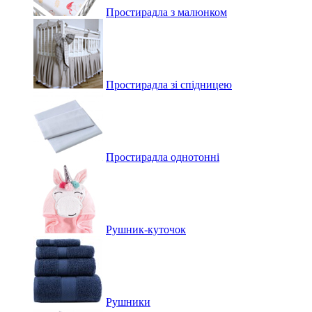
Простирадла з малюнком
Простирадла зі спідницею
Простирадла однотонні
Рушник-куточок
Рушники