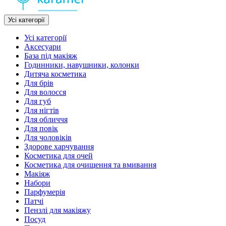
Усі категорії
Усі категорії
Аксесуари
База під макіяж
Годинники, навушники, колонки
Дитяча косметика
Для брів
Для волосся
Для губ
Для нігтів
Для обличчя
Для повік
Для чоловіків
Здорове харчування
Косметика для очей
Косметика для очищення та вмивання
Макіяж
Набори
Парфумерія
Патчі
Пензлі для макіяжу
Посуд