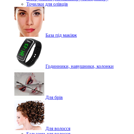
Точилки для олівців
База під макіяж
Годинники, навушники, колонки
Для брів
Для волосся
Бальзами для волосся