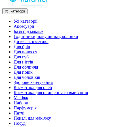
Усі категорії
Усі категорії
Аксесуари
База під макіяж
Годинники, навушники, колонки
Дитяча косметика
Для брів
Для волосся
Для губ
Для нігтів
Для обличчя
Для повік
Для чоловіків
Здорове харчування
Косметика для очей
Косметика для очищення та вмивання
Макіяж
Набори
Парфумерія
Патчі
Пензлі для макіяжу
Посуд