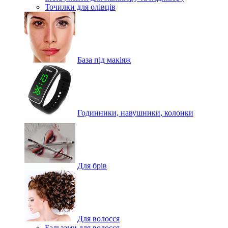
Точилки для олівців
База під макіяж
Годинники, навушники, колонки
Для брів
Для волосся
Бальзами для волосся