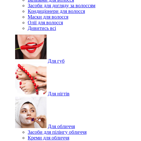
Засоби для догляду за волоссям
Кондиціонери для волосся
Маски для волосся
Олії для волосся
Дивитись всі
Для губ
Для нігтів
Для обличчя
Засоби для пілінгу обличчя
Креми для обличчя