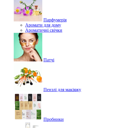
Парфумерія
Аромати для дому
Ароматичні свічки
Патчі
Пензлі для макіяжу
Пробники