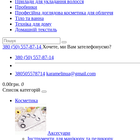
Прилади для укладання волосся
Пробники
Професійна доглядова косметика для обличчя
Тіло та ванна
Техніка для дому
Домашній текстиль
380 (50) 557-87-14
Хочете, ми Вам зателефонуємо?
380 (50) 557-87-14
380505578714
karamelinua@gmail.com
0.00грн.
0
Список категорій
Косметика
Аксесуари
Інструменти для манікюру та педикюру