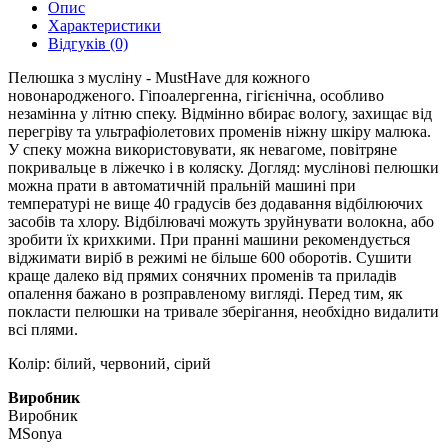
Опис
Характеристики
Відгуків (0)
Пелюшка з мусліну - MustHave для кожного
новонародженого. Гіпоалергенна, гігієнічна, особливо
незамінна у літню спеку. Відмінно вбирає вологу, захищає від
перегріву та ультрафіолетових променів ніжну шкіру малюка.
У спеку можна використовувати, як невагоме, повітряне
покривальце в ліжечко і в коляску. Догляд: муслінові пелюшки
можна прати в автоматичній пральній машині при
температурі не вище 40 градусів без додавання відбілюючих
засобів та хлору. Відбілювачі можуть зруйнувати волокна, або
зробити їх крихкими. При пранні машини рекомендується
віджимати виріб в режимі не більше 600 оборотів. Сушити
краще далеко від прямих сонячних променів та приладів
опалення бажано в розправленому вигляді. Перед тим, як
покласти пелюшки на тривале зберігання, необхідно видалити
всі плями.
Колір: білий, червоний, сірий
Виробник
Виробник
MSonya