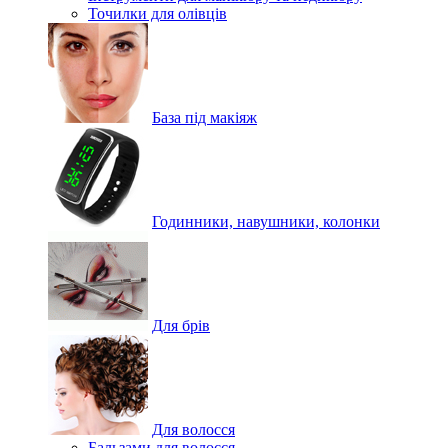
Точилки для олівців
База під макіяж
Годинники, навушники, колонки
Для брів
Для волосся
Бальзами для волосся