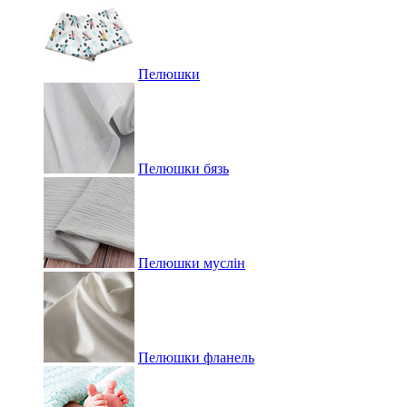
Пелюшки
Пелюшки бязь
Пелюшки муслін
Пелюшки фланель