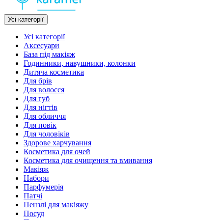
Усі категорії
Усі категорії
Аксесуари
База під макіяж
Годинники, навушники, колонки
Дитяча косметика
Для брів
Для волосся
Для губ
Для нігтів
Для обличчя
Для повік
Для чоловіків
Здорове харчування
Косметика для очей
Косметика для очищення та вмивання
Макіяж
Набори
Парфумерія
Патчі
Пензлі для макіяжу
Посуд