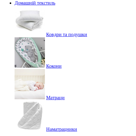
Домашній текстиль
Ковдри та подушки
Кокони
Матраци
Наматрацники