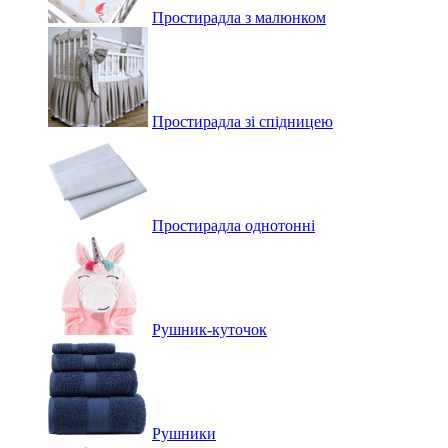
Простирадла з малюнком
Простирадла зі спідницею
Простирадла однотонні
Рушник-куточок
Рушники