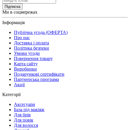
Підписка
Ми в соцмережах
Інформація
Публічна угода (ОФЕРТА)
Про нас
Доставка і оплата
Політика безпеки
Умови угоди
Повернення товару
Карта сайту
Виробники
Подарункові сертифікати
Партнерська програма
Акції
Категорії
Аксесуари
База під макіяж
Для брів
Для повік
Для волосся