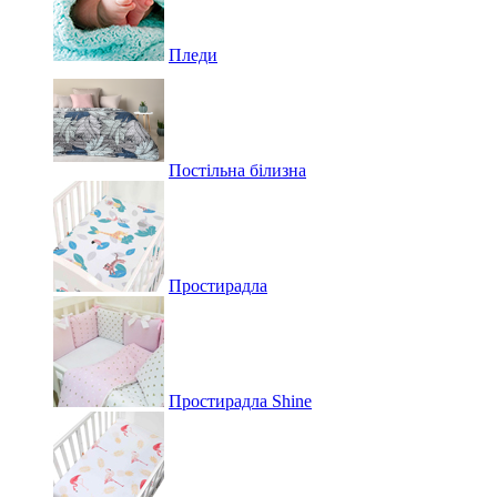
Пледи
Постільна білизна
Простирадла
Простирадла Shine