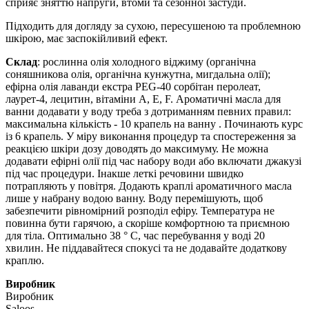
сприяє зняттю напруги, втоми та сезонної застуди.
Підходить для догляду за сухою, пересушеною та проблемною
шкірою, має заспокійливий ефект.
Склад
: рослинна олія холодного віджиму (органічна
соняшникова олія, органічна кунжутна, мигдальна олії);
ефірна олія лаванди екстра PEG-40 сорбітан перолеат,
лаурет-4, лецитин, вітаміни А, Е, F. Ароматичні масла для
ванни додавати у воду треба з дотриманням певних правил:
максимальна кількість - 10 крапель на ванну . Починають курс
із 6 крапель. У міру виконання процедур та спостереження за
реакцією шкіри дозу доводять до максимуму. Не можна
додавати ефірні олії під час набору води або включати джакузі
під час процедури. Інакше леткі речовини швидко
потрапляють у повітря. Додають краплі ароматичного масла
лише у набрану водою ванну. Воду перемішують, щоб
забезпечити рівномірний розподіл ефіру. Температура не
повинна бути гарячою, а скоріше комфортною та приємною
для тіла. Оптимально 38 ° C, час перебування у воді 20
хвилин. Не піддавайтеся спокусі та не додавайте додаткову
краплю.
Виробник
Виробник
Saloos