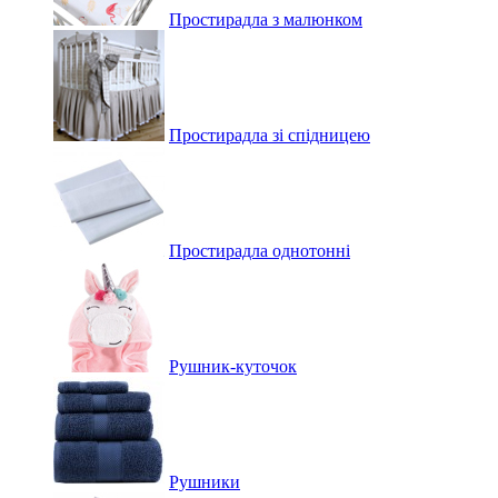
Простирадла з малюнком
Простирадла зі спідницею
Простирадла однотонні
Рушник-куточок
Рушники