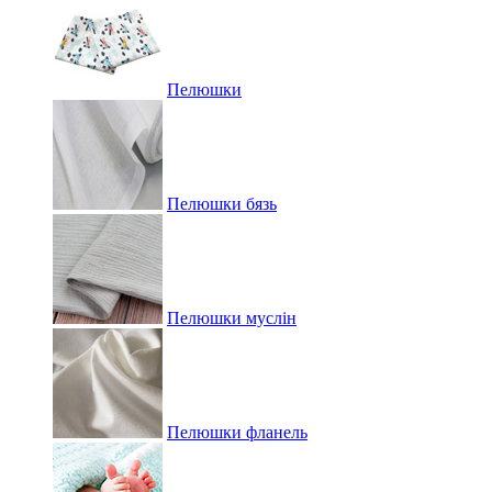
Пелюшки
Пелюшки бязь
Пелюшки муслін
Пелюшки фланель