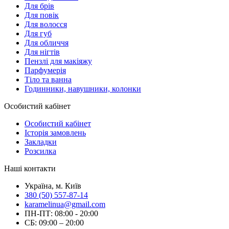
Для брів
Для повік
Для волосся
Для губ
Для обличчя
Для нігтів
Пензлі для макіяжу
Парфумерія
Тіло та ванна
Годинники, навушники, колонки
Особистий кабінет
Особистий кабінет
Історія замовлень
Закладки
Розсилка
Наші контакти
Україна, м. Київ
380 (50) 557-87-14
karamelinua@gmail.com
ПН-ПТ: 08:00 - 20:00
СБ: 09:00 – 20:00