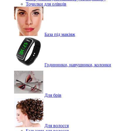
Точилки для олівців
База під макіяж
Годинники, навушники, колонки
Для брів
Для волосся
Бальзами для волосся