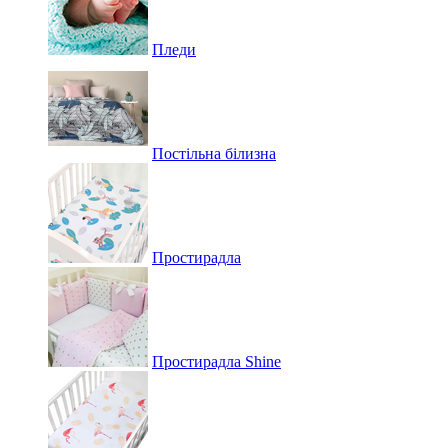
Пледи
Постільна білизна
Простирадла
Простирадла Shine