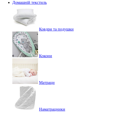
Домашній текстиль
Ковдри та подушки
Кокони
Матраци
Наматрацники