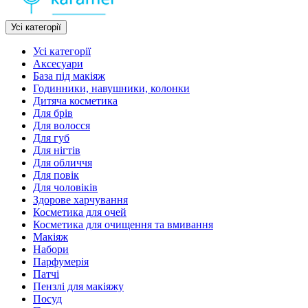
Усі категорії
Усі категорії
Аксесуари
База під макіяж
Годинники, навушники, колонки
Дитяча косметика
Для брів
Для волосся
Для губ
Для нігтів
Для обличчя
Для повік
Для чоловіків
Здорове харчування
Косметика для очей
Косметика для очищення та вмивання
Макіяж
Набори
Парфумерія
Патчі
Пензлі для макіяжу
Посуд