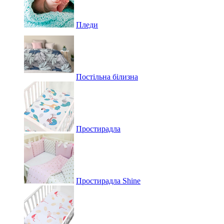
Пледи
Постільна білизна
Простирадла
Простирадла Shine