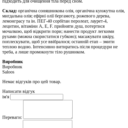
підходить для очищення тіла перед сном.
Склад:
органічна соняшникова олія, органічна кунжутна олія,
мигдальна олія; ефірні олії бергамоту, рожевого дерева,
лемонграсу та ін. ПЕГ-40 сорбітан перолеат, лаурет-4,
лецитин, вітаміни А, Е, F. прийняти душ, потертися
мочалкою, щоб відкрити пори; нанести продукт легкими
рухами (можна скористатися губкою); масажувати шкіру,
поплескувати, щоб усе ввібралося; останній етап – змити
теплою водою. Інтенсивно витиратись після процедури не
треба, а лише промокнути тіло рушником.
Виробник
Виробник
Saloos
Немає відгуків про цей товар.
Написати відгук
ім'я
Переваги: