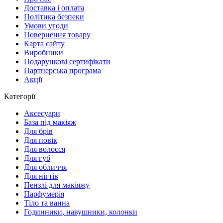
Доставка і оплата
Політика безпеки
Умови угоди
Повернення товару
Карта сайту
Виробники
Подарункові сертифікати
Партнерська програма
Акції
Категорії
Аксесуари
База під макіяж
Для брів
Для повік
Для волосся
Для губ
Для обличчя
Для нігтів
Пензлі для макіяжу
Парфумерія
Тіло та ванна
Годинники, навушники, колонки