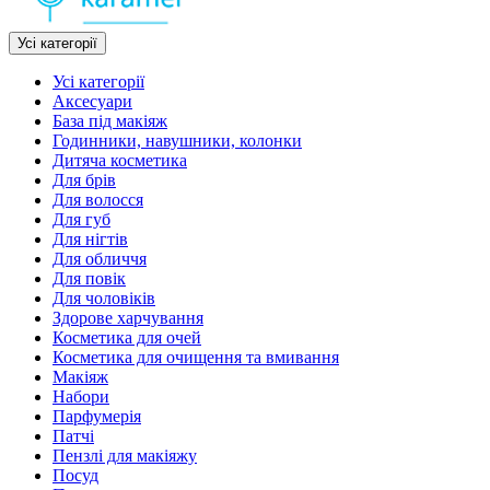
Усі категорії
Усі категорії
Аксесуари
База під макіяж
Годинники, навушники, колонки
Дитяча косметика
Для брів
Для волосся
Для губ
Для нігтів
Для обличчя
Для повік
Для чоловіків
Здорове харчування
Косметика для очей
Косметика для очищення та вмивання
Макіяж
Набори
Парфумерія
Патчі
Пензлі для макіяжу
Посуд