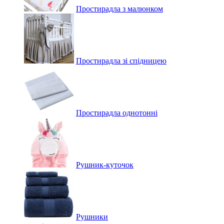
Простирадла з малюнком
Простирадла зі спідницею
Простирадла однотонні
Рушник-куточок
Рушники