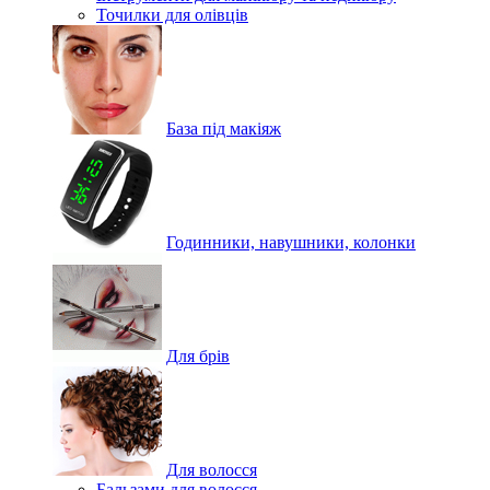
Точилки для олівців
База під макіяж
Годинники, навушники, колонки
Для брів
Для волосся
Бальзами для волосся