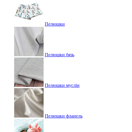
Пелюшки
Пелюшки бязь
Пелюшки муслін
Пелюшки фланель