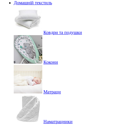
Домашній текстиль
Ковдри та подушки
Кокони
Матраци
Наматрацники