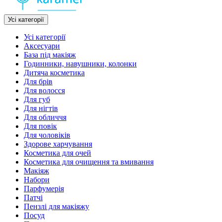
Усі категорії
Усі категорії
Аксесуари
База під макіяж
Годинники, навушники, колонки
Дитяча косметика
Для брів
Для волосся
Для губ
Для нігтів
Для обличчя
Для повік
Для чоловіків
Здорове харчування
Косметика для очей
Косметика для очищення та вмивання
Макіяж
Набори
Парфумерія
Патчі
Пензлі для макіяжу
Посуд