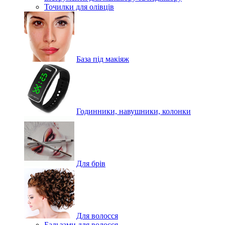
Точилки для олівців
База під макіяж
Годинники, навушники, колонки
Для брів
Для волосся
Бальзами для волосся