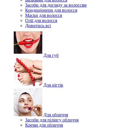
Засоби для догляду за волоссям
Кондиціонери для волосся
Маски для волосся
Олії для волосся
Дивитись всі
Для губ
Для нігтів
Для обличчя
Засоби для пілінгу обличчя
Креми для обличчя