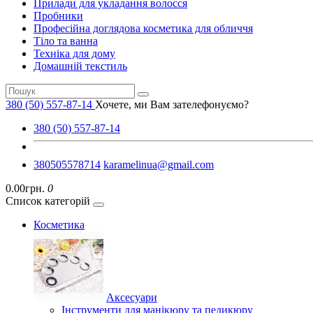
Прилади для укладання волосся
Пробники
Професійна доглядова косметика для обличчя
Тіло та ванна
Техніка для дому
Домашній текстиль
380 (50) 557-87-14
Хочете, ми Вам зателефонуємо?
380 (50) 557-87-14
380505578714
karamelinua@gmail.com
0.00грн.
0
Список категорій
Косметика
Аксесуари
Інструменти для манікюру та педикюру