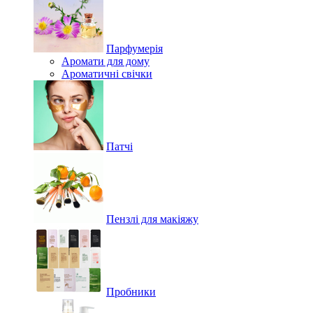
Парфумерія
Аромати для дому
Ароматичні свічки
Патчі
Пензлі для макіяжу
Пробники