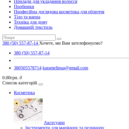
Прилади для укладання волосся
Пробники
Професійна доглядова косметика для обличчя
Тіло та ванна
Техніка для дому
Домашній текстиль
380 (50) 557-87-14
Хочете, ми Вам зателефонуємо?
380 (50) 557-87-14
380505578714
karamelinua@gmail.com
0.00грн.
0
Список категорій
Косметика
Аксесуари
Інструменти для манікюру та педикюру