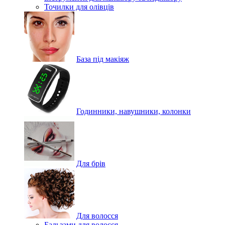
Точилки для олівців
База під макіяж
Годинники, навушники, колонки
Для брів
Для волосся
Бальзами для волосся