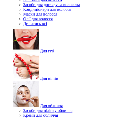
Засоби для догляду за волоссям
Кондиціонери для волосся
Маски для волосся
Олії для волосся
Дивитись всі
Для губ
Для нігтів
Для обличчя
Засоби для пілінгу обличчя
Креми для обличчя