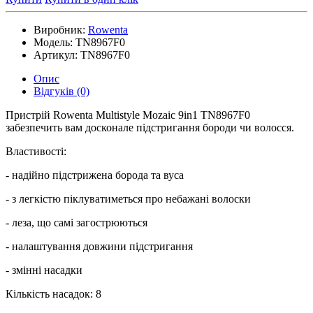
Виробник:
Rowenta
Модель:
TN8967F0
Артикул:
TN8967F0
Опис
Відгуків (0)
Пристрій Rowenta Multistyle Mozaic 9in1 TN8967F0
забезпечить вам досконале підстригання бороди чи волосся.
Властивості:
- надійно підстрижена борода та вуса
- з легкістю піклуватиметься про небажані волоски
- леза, що самі загострюються
- налаштування довжини підстригання
- змінні насадки
Кількість насадок: 8