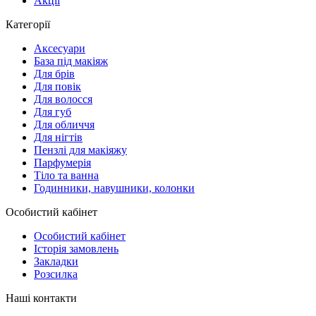
Акції
Категорії
Аксесуари
База під макіяж
Для брів
Для повік
Для волосся
Для губ
Для обличчя
Для нігтів
Пензлі для макіяжу
Парфумерія
Тіло та ванна
Годинники, навушники, колонки
Особистий кабінет
Особистий кабінет
Історія замовлень
Закладки
Розсилка
Наші контакти