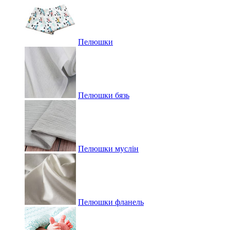
Пелюшки
Пелюшки бязь
Пелюшки муслін
Пелюшки фланель