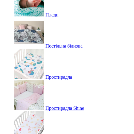
Пледи
Постільна білизна
Простирадла
Простирадла Shine