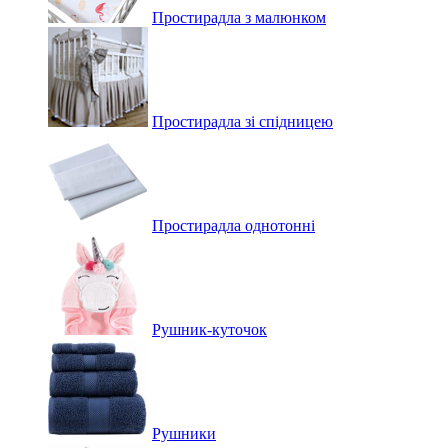
Простирадла з малюнком
Простирадла зі спідницею
Простирадла однотонні
Рушник-куточок
Рушники