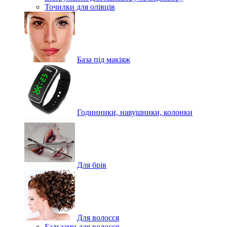
Точилки для олівців
База під макіяж
Годинники, навушники, колонки
Для брів
Для волосся
Бальзами для волосся