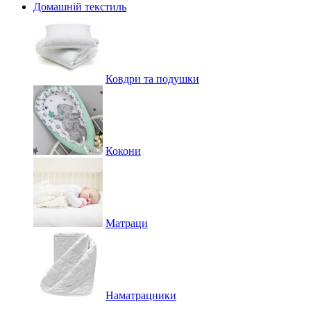
Домашній текстиль
Ковдри та подушки
Кокони
Матраци
Наматрацники