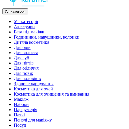
Усі категорії
Усі категорії
Аксесуари
База під макіяж
Годинники, навушники, колонки
Дитяча косметика
Для брів
Для волосся
Для губ
Для нігтів
Для обличчя
Для повік
Для чоловіків
Здорове харчування
Косметика для очей
Косметика для очищення та вмивання
Макіяж
Набори
Парфумерія
Патчі
Пензлі для макіяжу
Посуд