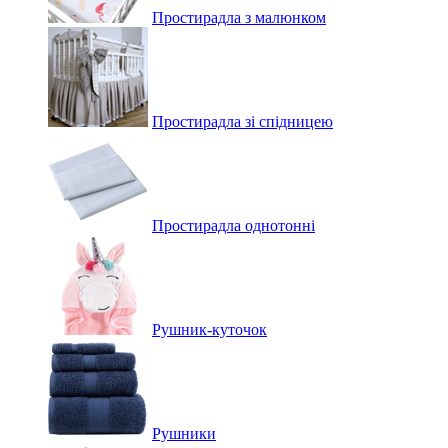
Простирадла з малюнком
Простирадла зі спідницею
Простирадла однотонні
Рушник-куточок
Рушники