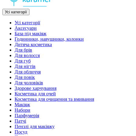
Усі категорії
Усі категорії
Аксесуари
База під макіяж
Годинники, навушники, колонки
Дитяча косметика
Для брів
Для волосся
Для губ
Для нігтів
Для обличчя
Для повік
Для чоловіків
Здорове харчування
Косметика для очей
Косметика для очищення та вмивання
Макіяж
Набори
Парфумерія
Патчі
Пензлі для макіяжу
Посуд