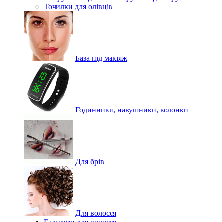
Точилки для олівців
База під макіяж
Годинники, навушники, колонки
Для брів
Для волосся
Бальзами для волосся