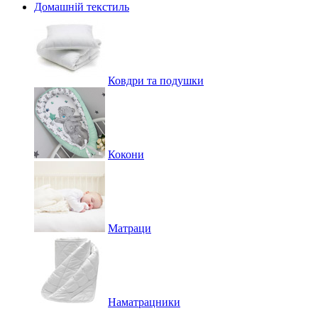
Домашній текстиль
Ковдри та подушки
Кокони
Матраци
Наматрацники