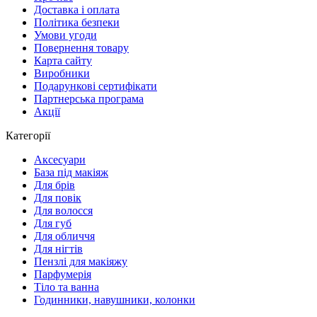
Доставка і оплата
Політика безпеки
Умови угоди
Повернення товару
Карта сайту
Виробники
Подарункові сертифікати
Партнерська програма
Акції
Категорії
Аксесуари
База під макіяж
Для брів
Для повік
Для волосся
Для губ
Для обличчя
Для нігтів
Пензлі для макіяжу
Парфумерія
Тіло та ванна
Годинники, навушники, колонки