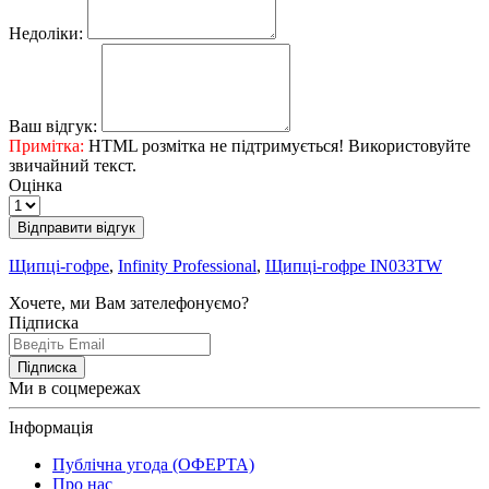
Недоліки:
Ваш відгук:
Примітка:
HTML розмітка не підтримується! Використовуйте
звичайний текст.
Оцінка
Відправити відгук
Щипці-гофре
,
Infinity Professional
,
Щипці-гофре IN033TW
Хочете, ми Вам зателефонуємо?
Підписка
Підписка
Ми в соцмережах
Інформація
Публічна угода (ОФЕРТА)
Про нас