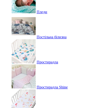
Пледи
Постільна білизна
Простирадла
Простирадла Shine