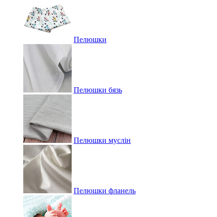
Пелюшки
Пелюшки бязь
Пелюшки муслін
Пелюшки фланель