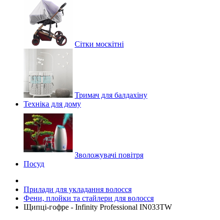
Сітки москітні
Тримач для балдахіну
Техніка для дому
Зволожувачі повітря
Посуд
Прилади для укладання волосся
Фени, плойки та стайлери для волосся
Щипці-гофре - Infinity Professional IN033TW