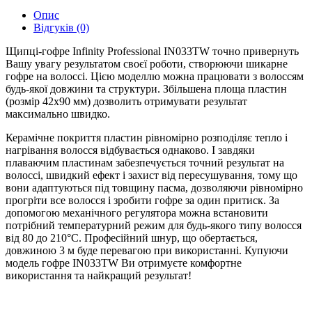
Опис
Відгуків (0)
Щипці-гофре Infinity Professional IN033TW точно привернуть
Вашу увагу результатом своєї роботи, створюючи шикарне
гофре на волоссі. Цією моделлю можна працювати з волоссям
будь-якої довжини та структури. Збільшена площа пластин
(розмір 42х90 мм) дозволить отримувати результат
максимально швидко.
Керамічне покриття пластин рівномірно розподіляє тепло і
нагрівання волосся відбувається однаково. І завдяки
плаваючим пластинам забезпечується точний результат на
волоссі, швидкий ефект і захист від пересушування, тому що
вони адаптуються під товщину пасма, дозволяючи рівномірно
прогріти все волосся і зробити гофре за один притиск. За
допомогою механічного регулятора можна встановити
потрібний температурний режим для будь-якого типу волосся
від 80 до 210°С. Професійний шнур, що обертається,
довжиною 3 м буде перевагою при використанні. Купуючи
модель гофре IN033TW Ви отримуєте комфортне
використання та найкращий результат!