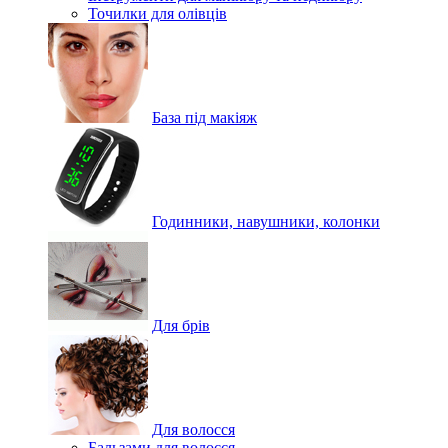
Точилки для олівців
База під макіяж
Годинники, навушники, колонки
Для брів
Для волосся
Бальзами для волосся