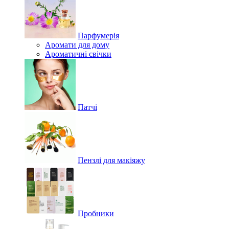
Парфумерія
Аромати для дому
Ароматичні свічки
Патчі
Пензлі для макіяжу
Пробники