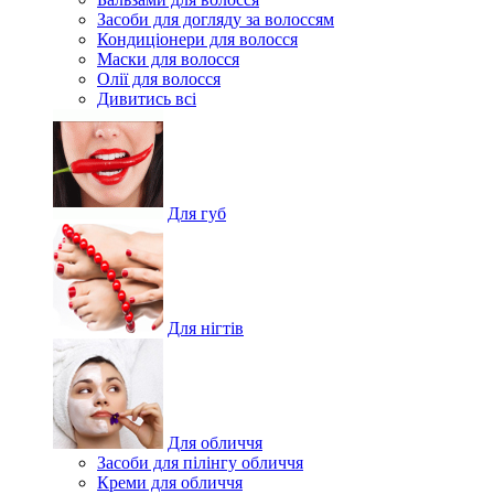
Засоби для догляду за волоссям
Кондиціонери для волосся
Маски для волосся
Олії для волосся
Дивитись всі
Для губ
Для нігтів
Для обличчя
Засоби для пілінгу обличчя
Креми для обличчя