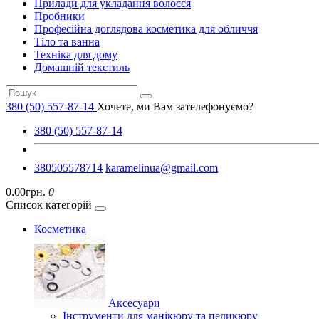
Прилади для укладання волосся
Пробники
Професійна доглядова косметика для обличчя
Тіло та ванна
Техніка для дому
Домашній текстиль
380 (50) 557-87-14
Хочете, ми Вам зателефонуємо?
380 (50) 557-87-14
380505578714
karamelinua@gmail.com
0.00грн.
0
Список категорій
Косметика
Аксесуари
Інструменти для манікюру та педикюру