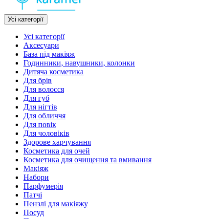
Усі категорії
Усі категорії
Аксесуари
База під макіяж
Годинники, навушники, колонки
Дитяча косметика
Для брів
Для волосся
Для губ
Для нігтів
Для обличчя
Для повік
Для чоловіків
Здорове харчування
Косметика для очей
Косметика для очищення та вмивання
Макіяж
Набори
Парфумерія
Патчі
Пензлі для макіяжу
Посуд