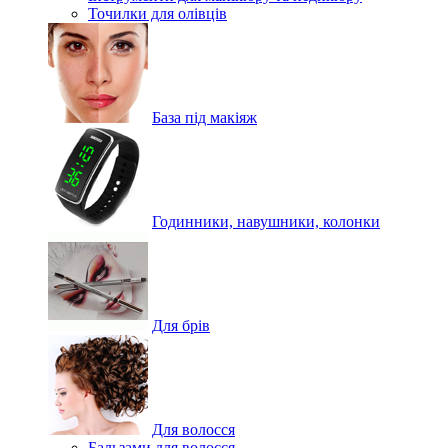
Точилки для олівців
База під макіяж
Годинники, навушники, колонки
Для брів
Для волосся
Бальзами для волосся