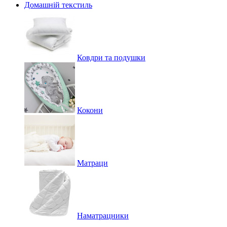
Домашній текстиль
Ковдри та подушки
Кокони
Матраци
Наматрацники