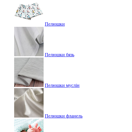
Пелюшки
Пелюшки бязь
Пелюшки муслін
Пелюшки фланель