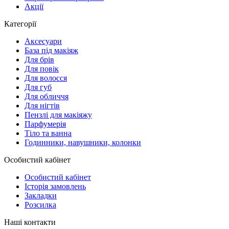
Акції
Категорії
Аксесуари
База під макіяж
Для брів
Для повік
Для волосся
Для губ
Для обличчя
Для нігтів
Пензлі для макіяжу
Парфумерія
Тіло та ванна
Годинники, навушники, колонки
Особистий кабінет
Особистий кабінет
Історія замовлень
Закладки
Розсилка
Наші контакти