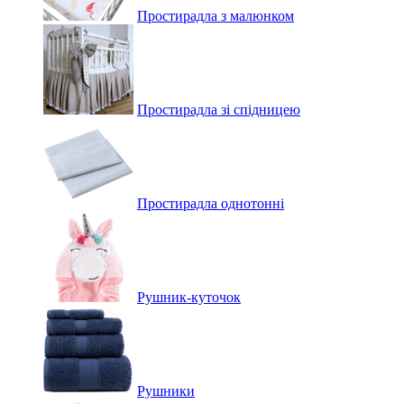
Простирадла з малюнком
Простирадла зі спідницею
Простирадла однотонні
Рушник-куточок
Рушники