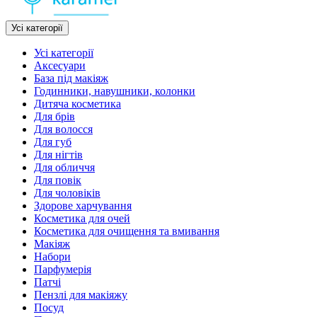
Усі категорії
Усі категорії
Аксесуари
База під макіяж
Годинники, навушники, колонки
Дитяча косметика
Для брів
Для волосся
Для губ
Для нігтів
Для обличчя
Для повік
Для чоловіків
Здорове харчування
Косметика для очей
Косметика для очищення та вмивання
Макіяж
Набори
Парфумерія
Патчі
Пензлі для макіяжу
Посуд