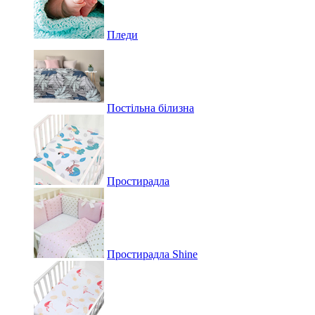
Пледи
Постільна білизна
Простирадла
Простирадла Shine