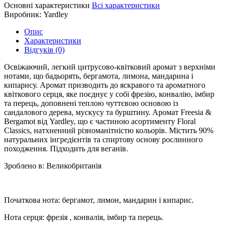
Основні характеристики
Всі характеристики
Виробник:
Yardley
Опис
Характеристики
Відгуків (0)
Освіжаючий, легкий цитрусово-квітковий аромат з верхніми
нотами, що бадьорять, бергамота, лимона, мандарина і
кипарису. Аромат призводить до яскравого та ароматного
квіткового серця, яке поєднує у собі фрезію, конвалію, імбир
та перець, доповнені теплою чуттєвою основою із
сандалового дерева, мускусу та бурштину. Аромат Freesia &
Bergamot від Yardley, що є частиною асортименту Floral
Classics, натхненний різноманітністю кольорів. Містить 90%
натуральних інгредієнтів та спиртову основу рослинного
походження. Підходить для веганів.
Зроблено в: Великобританія
Початкова нота: бергамот, лимон, мандарин і кипарис.
Нота серця: фрезія , конвалія, імбир та перець.