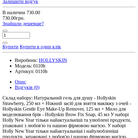
Залишити відгук
В наличии
730.00
730.00грн.
Знайшли дешевше?
Купити
Купити в один клік
Виробник:
HOLLYSKIN
Модель:
0110h
Артикул:
0110h
Опис
Відгуків (0)
Склад набору: Натуральний гель для душу - Hollyskin
Strawberry, 250 мл + Ніжний засіб для зняття макіяжу з очей -
Hollyskin Gentle Eye Make-Up Remover, 125 мл + Мило для
моделювання брів - Hollyskin Brow Fix Soap, 45 мл У наборі
Holly New Year тільки найактуальніші та улюблені продукти,
упаковані з любов'ю та нашою фірмовою магією. У наборі
Holly New Year тільки найактуальніші і найулюбленіші
продукти, запаковані з любов'ю і нашою фірмовою магією.