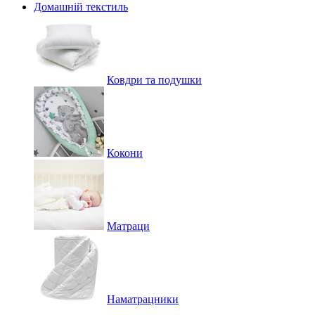
Домашній текстиль
Ковдри та подушки
Кокони
Матраци
Наматрацники