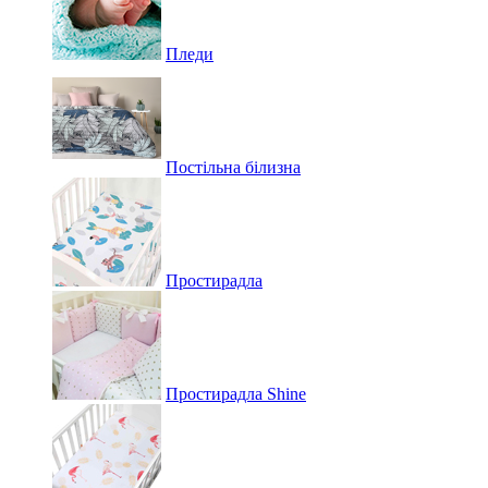
Пледи
Постільна білизна
Простирадла
Простирадла Shine