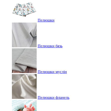
Пелюшки
Пелюшки бязь
Пелюшки муслін
Пелюшки фланель