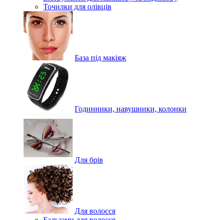
Точилки для олівців
База під макіяж
Годинники, навушники, колонки
Для брів
Для волосся
Бальзами для волосся