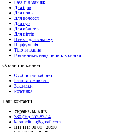
База під макіяж
Для брів
Для повік
Для волосся
Для губ
Для обличчя
Для нігтів
Пензлі для макіяжу
Парфумерія
Тіло та ванна
Годинники, навушники, колонки
Особистий кабінет
Особистий кабінет
Історія замовлень
Закладки
Розсилка
Наші контакти
Україна, м. Київ
380 (50) 557-87-14
karamelinua@gmail.com
ПН-ПТ: 08:00 - 20:00