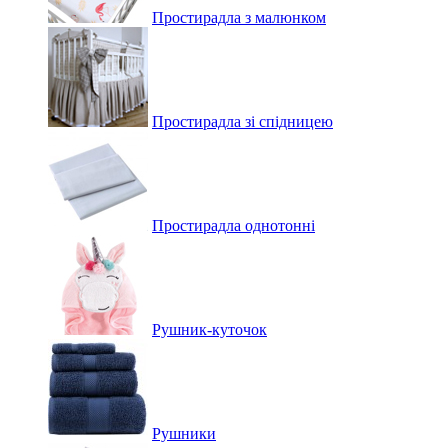
Простирадла з малюнком
Простирадла зі спідницею
Простирадла однотонні
Рушник-куточок
Рушники