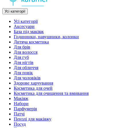
Усі категорії
Усі категорії
Аксесуари
База під макіяж
Годинники, навушники, колонки
Дитяча косметика
Для брів
Для волосся
Для губ
Для нігтів
Для обличчя
Для повік
Для чоловіків
Здорове харчування
Косметика для очей
Косметика для очищення та вмивання
Макіяж
Набори
Парфумерія
Патчі
Пензлі для макіяжу
Посуд