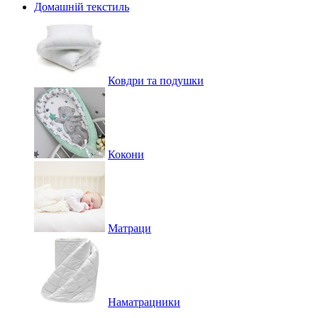
Домашній текстиль
Ковдри та подушки
Кокони
Матраци
Наматрацники