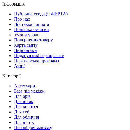
Інформація
Публічна угода (ОФЕРТА)
Про нас
Доставка і оплата
Політика безпеки
Умови угоди
Повернення товару
Карта сайту
Виробники
Подарункові сертифікати
Партнерська програма
Акції
Категорії
Аксесуари
База під макіяж
Для брів
Для повік
Для волосся
Для губ
Для обличчя
Для нігтів
Пензлі для макіяжу