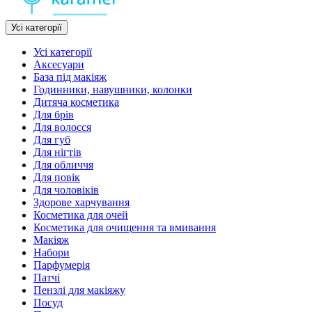
Усі категорії
Усі категорії
Аксесуари
База під макіяж
Годинники, навушники, колонки
Дитяча косметика
Для брів
Для волосся
Для губ
Для нігтів
Для обличчя
Для повік
Для чоловіків
Здорове харчування
Косметика для очей
Косметика для очищення та вмивання
Макіяж
Набори
Парфумерія
Патчі
Пензлі для макіяжу
Посуд