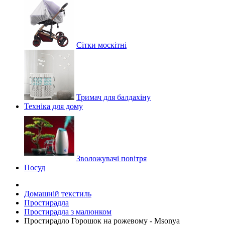
Сітки москітні
Тримач для балдахіну
Техніка для дому
Зволожувачі повітря
Посуд
Домашній текстиль
Простирадла
Простирадла з малюнком
Простирадло Горошок на рожевому - Msonya