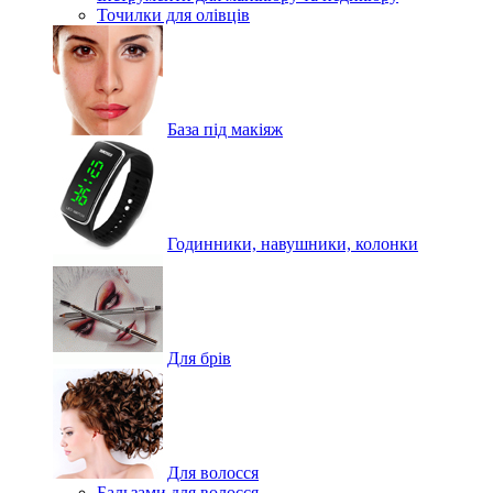
Точилки для олівців
База під макіяж
Годинники, навушники, колонки
Для брів
Для волосся
Бальзами для волосся