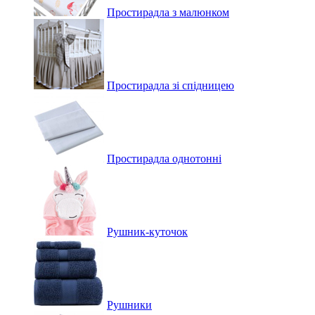
Простирадла з малюнком
Простирадла зі спідницею
Простирадла однотонні
Рушник-куточок
Рушники