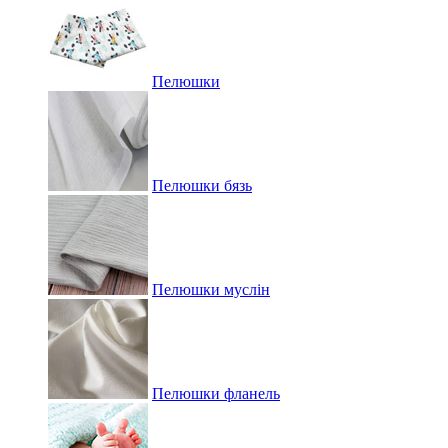
Пелюшки
Пелюшки бязь
Пелюшки муслін
Пелюшки фланель