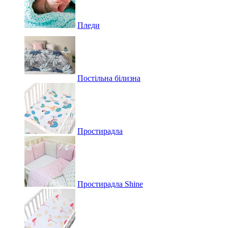
Пледи
Постільна білизна
Простирадла
Простирадла Shine