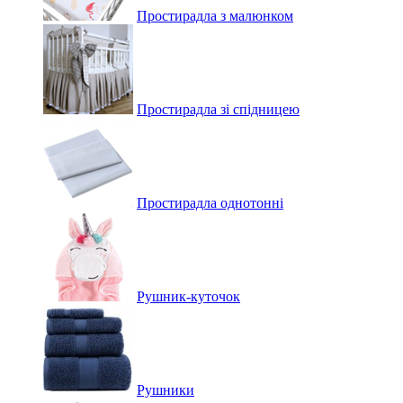
Простирадла з малюнком
Простирадла зі спідницею
Простирадла однотонні
Рушник-куточок
Рушники