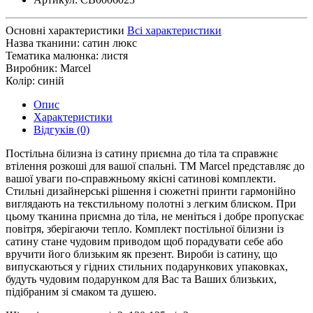
Основні характеристики
Всі характеристики
Назва тканини:
сатин люкс
Тематика малюнка:
листя
Виробник:
Marcel
Колір:
синій
Опис
Характеристики
Відгуків (0)
Постільна білизна із сатину приємна до тіла та справжнє
втілення розкоші для вашої спальні. ТМ Marcel представляє до
вашої уваги по-справжньому якісні сатинові комплекти.
Стильні дизайнерські рішення і сюжетні принти гармонійно
виглядають на текстильному полотні з легким блиском. При
цьому тканина приємна до тіла, не меніться і добре пропускає
повітря, зберігаючи тепло. Комплект постільної білизни із
сатину стане чудовим приводом щоб порадувати себе або
вручити його близьким як презент. Вироби із сатину, що
випускаються у гідних стильних подарункових упаковках,
будуть чудовим подарунком для Вас та Ваших близьких,
підібраним зі смаком та душею.