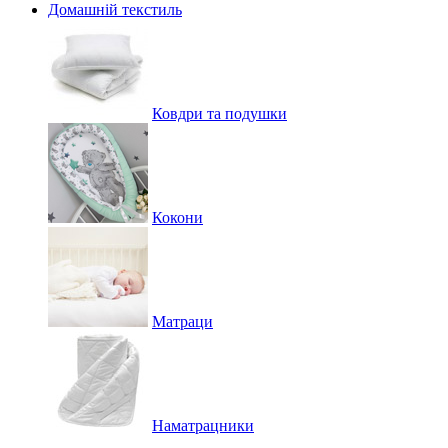
Домашній текстиль
Ковдри та подушки
Кокони
Матраци
Наматрацники