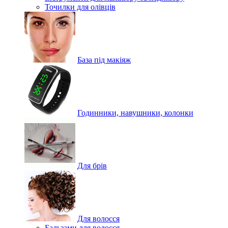
Точилки для олівців
База під макіяж
Годинники, навушники, колонки
Для брів
Для волосся
Бальзами для волосся