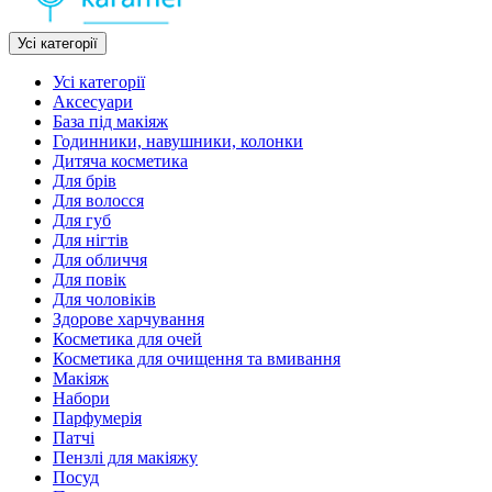
Усі категорії
Усі категорії
Аксесуари
База під макіяж
Годинники, навушники, колонки
Дитяча косметика
Для брів
Для волосся
Для губ
Для нігтів
Для обличчя
Для повік
Для чоловіків
Здорове харчування
Косметика для очей
Косметика для очищення та вмивання
Макіяж
Набори
Парфумерія
Патчі
Пензлі для макіяжу
Посуд