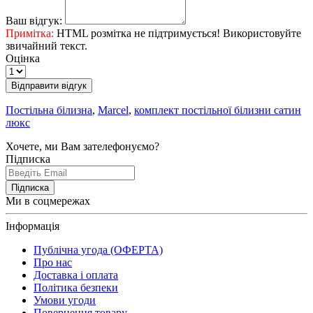
Ваш відгук:
Примітка:
HTML розмітка не підтримується! Використовуйте
звичайний текст.
Оцінка
Відправити відгук
Постільна білизна
,
Marcel
,
комплект постільної білизни сатин
люкс
Хочете, ми Вам зателефонуємо?
Підписка
Підписка
Ми в соцмережах
Інформація
Публічна угода (ОФЕРТА)
Про нас
Доставка і оплата
Політика безпеки
Умови угоди
Повернення товару