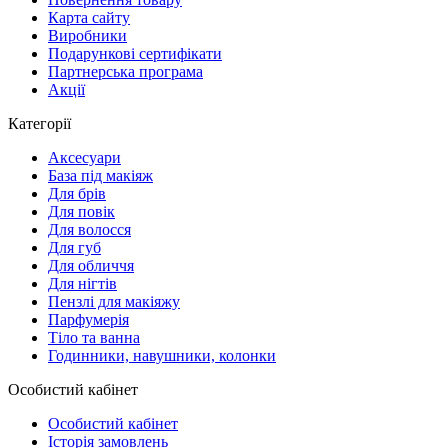
Карта сайту
Виробники
Подарункові сертифікати
Партнерська програма
Акції
Категорії
Аксесуари
База під макіяж
Для брів
Для повік
Для волосся
Для губ
Для обличчя
Для нігтів
Пензлі для макіяжу
Парфумерія
Тіло та ванна
Годинники, навушники, колонки
Особистий кабінет
Особистий кабінет
Історія замовлень