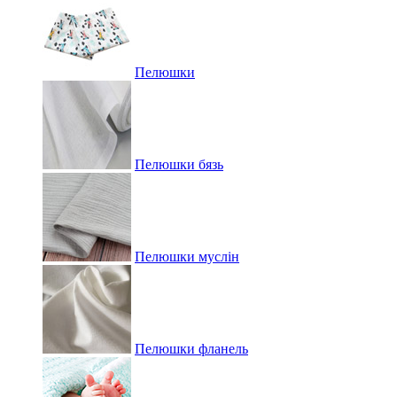
Пелюшки
Пелюшки бязь
Пелюшки муслін
Пелюшки фланель