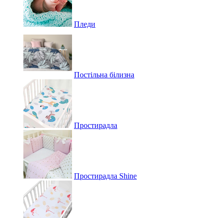
Пледи
Постільна білизна
Простирадла
Простирадла Shine