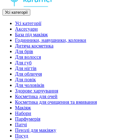
Усі категорії
Усі категорії
Аксесуари
База під макіяж
Годинники, навушники, колонки
Дитяча косметика
Для брів
Для волосся
Для губ
Для нігтів
Для обличчя
Для повік
Для чоловіків
Здорове харчування
Косметика для очей
Косметика для очищення та вмивання
Макіяж
Набори
Парфумерія
Патчі
Пензлі для макіяжу
Посуд