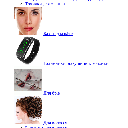
Точилки для олівців
База під макіяж
Годинники, навушники, колонки
Для брів
Для волосся
Бальзами для волосся