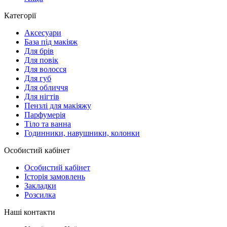
Категорії
Аксесуари
База під макіяж
Для брів
Для повік
Для волосся
Для губ
Для обличчя
Для нігтів
Пензлі для макіяжу
Парфумерія
Тіло та ванна
Годинники, навушники, колонки
Особистий кабінет
Особистий кабінет
Історія замовлень
Закладки
Розсилка
Наші контакти