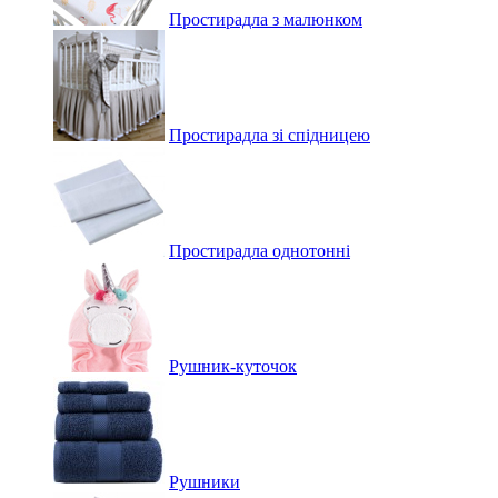
Простирадла з малюнком
Простирадла зі спідницею
Простирадла однотонні
Рушник-куточок
Рушники