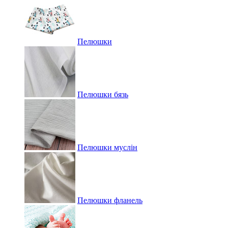
Пелюшки
Пелюшки бязь
Пелюшки муслін
Пелюшки фланель