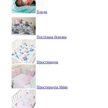
Пледи
Постільна білизна
Простирадла
Простирадла Shine