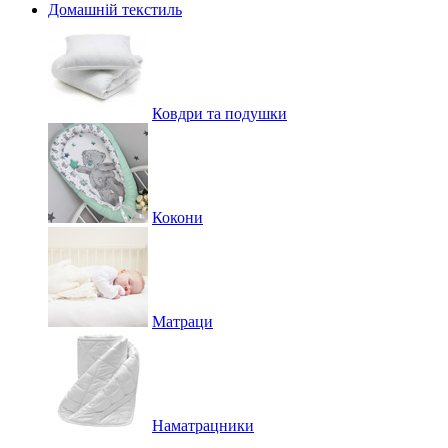
Домашній текстиль
Ковдри та подушки
Кокони
Матраци
Наматрацники