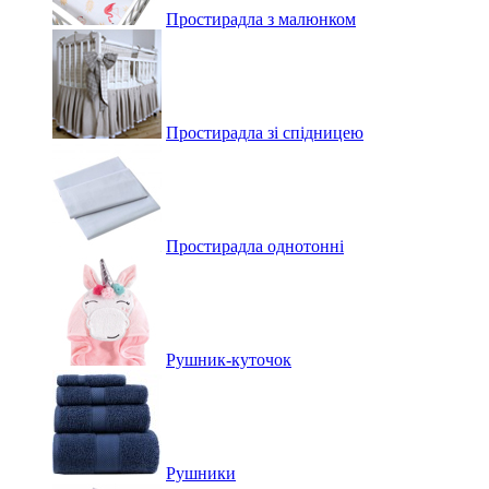
Простирадла з малюнком
Простирадла зі спідницею
Простирадла однотонні
Рушник-куточок
Рушники