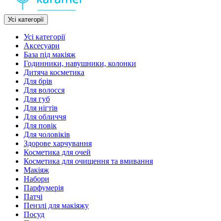
Усі категорії
Усі категорії
Аксесуари
База під макіяж
Годинники, навушники, колонки
Дитяча косметика
Для брів
Для волосся
Для губ
Для нігтів
Для обличчя
Для повік
Для чоловіків
Здорове харчування
Косметика для очей
Косметика для очищення та вмивання
Макіяж
Набори
Парфумерія
Патчі
Пензлі для макіяжу
Посуд