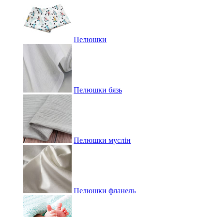
Пелюшки
Пелюшки бязь
Пелюшки муслін
Пелюшки фланель