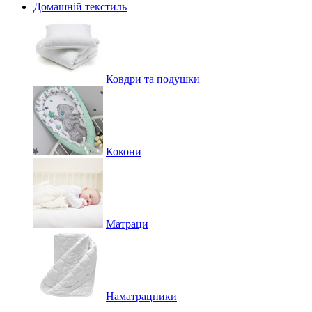
Домашній текстиль
Ковдри та подушки
Кокони
Матраци
Наматрацники