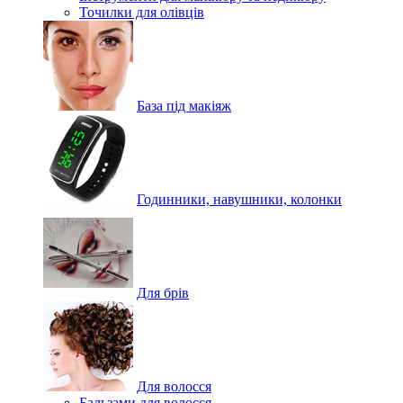
Точилки для олівців
База під макіяж
Годинники, навушники, колонки
Для брів
Для волосся
Бальзами для волосся