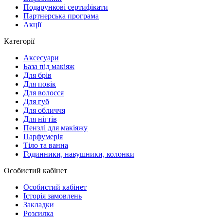
Подарункові сертифікати
Партнерська програма
Акції
Категорії
Аксесуари
База під макіяж
Для брів
Для повік
Для волосся
Для губ
Для обличчя
Для нігтів
Пензлі для макіяжу
Парфумерія
Тіло та ванна
Годинники, навушники, колонки
Особистий кабінет
Особистий кабінет
Історія замовлень
Закладки
Розсилка