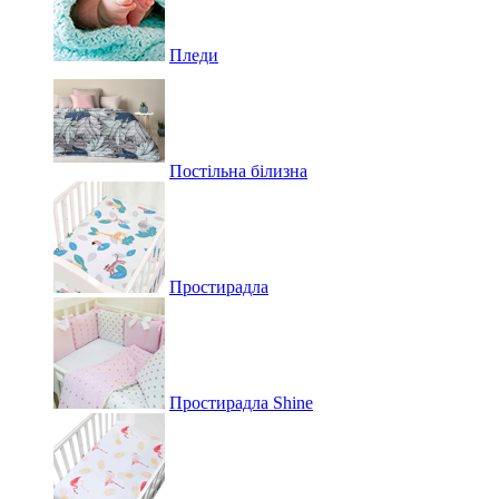
Пледи
Постільна білизна
Простирадла
Простирадла Shine