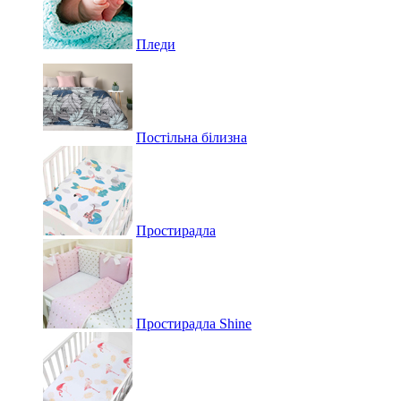
Пледи
Постільна білизна
Простирадла
Простирадла Shine