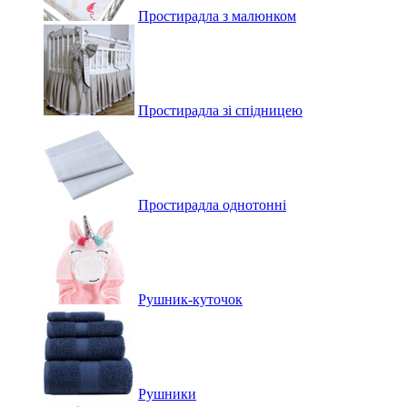
Простирадла з малюнком
Простирадла зі спідницею
Простирадла однотонні
Рушник-куточок
Рушники