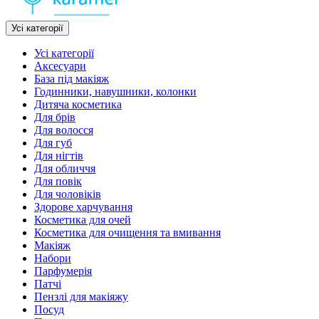
Усі категорії
Усі категорії
Аксесуари
База під макіяж
Годинники, навушники, колонки
Дитяча косметика
Для брів
Для волосся
Для губ
Для нігтів
Для обличчя
Для повік
Для чоловіків
Здорове харчування
Косметика для очей
Косметика для очищення та вмивання
Макіяж
Набори
Парфумерія
Патчі
Пензлі для макіяжу
Посуд