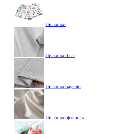
Пелюшки
Пелюшки бязь
Пелюшки муслін
Пелюшки фланель