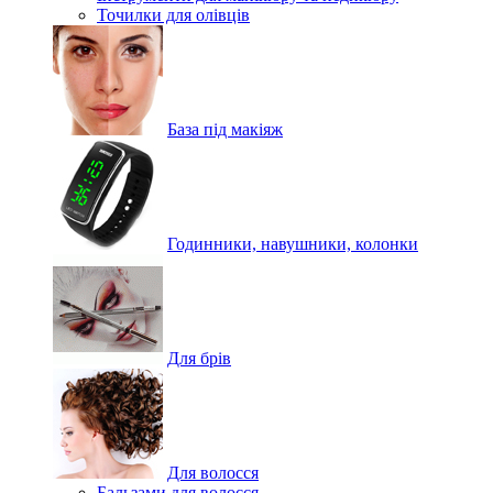
Точилки для олівців
База під макіяж
Годинники, навушники, колонки
Для брів
Для волосся
Бальзами для волосся