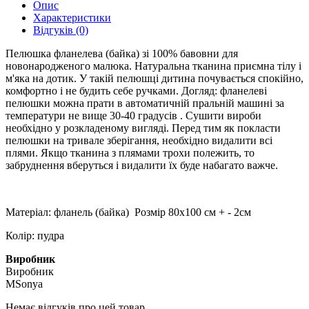
Опис
Характеристики
Відгуків (0)
Пелюшка фланелева (байка) зі 100% бавовни для
новонародженого малюка. Натуральна тканина приємна тілу і
м'яка на дотик. У такій пелюшці дитина почувається спокійно,
комфортно і не будить себе ручками. Догляд: фланелеві
пелюшки можна прати в автоматичній пральній машині за
температури не вище 30-40 градусів . Сушити вироби
необхідно у розкладеному вигляді. Перед тим як покласти
пелюшки на тривале зберігання, необхідно видалити всі
плями. Якщо тканина з плямами трохи полежить, то
забруднення вберуться і видалити їх буде набагато важче.
Матеріал: фланель (байка) Розмір 80х100 см + - 2см
Колір: пудра
Виробник
Виробник
MSonya
Немає відгуків про цей товар.