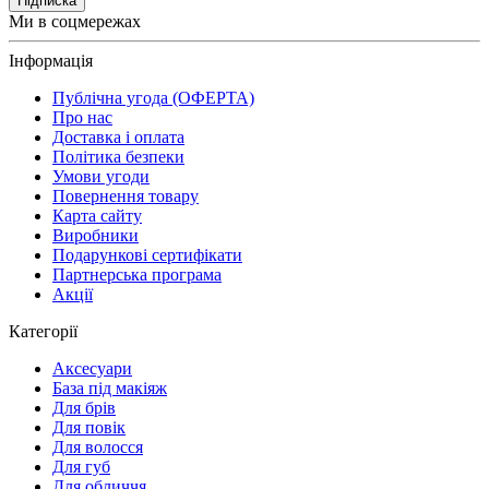
Підписка
Ми в соцмережах
Інформація
Публічна угода (ОФЕРТА)
Про нас
Доставка і оплата
Політика безпеки
Умови угоди
Повернення товару
Карта сайту
Виробники
Подарункові сертифікати
Партнерська програма
Акції
Категорії
Аксесуари
База під макіяж
Для брів
Для повік
Для волосся
Для губ
Для обличчя