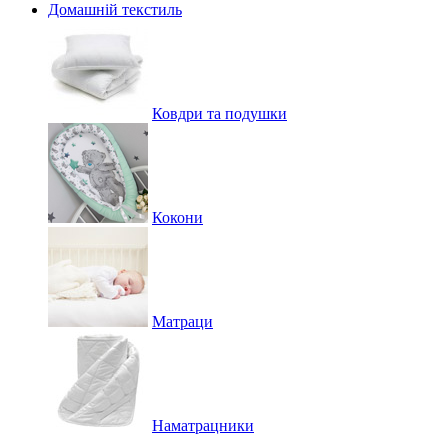
Домашній текстиль
Ковдри та подушки
Кокони
Матраци
Наматрацники