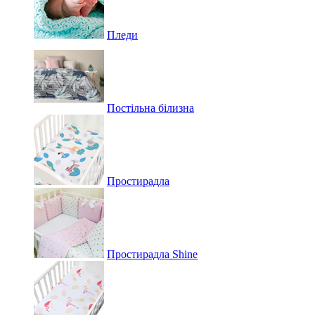
Пледи
Постільна білизна
Простирадла
Простирадла Shine