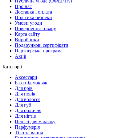
Публічна угода (ОФЕРТА)
Про нас
Доставка і оплата
Політика безпеки
Умови угоди
Повернення товару
Карта сайту
Виробники
Подарункові сертифікати
Партнерська програма
Акції
Категорії
Аксесуари
База під макіяж
Для брів
Для повік
Для волосся
Для губ
Для обличчя
Для нігтів
Пензлі для макіяжу
Парфумерія
Тіло та ванна