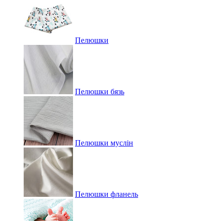
Пелюшки
Пелюшки бязь
Пелюшки муслін
Пелюшки фланель