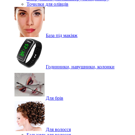
Точилки для олівців
База під макіяж
Годинники, навушники, колонки
Для брів
Для волосся
Бальзами для волосся