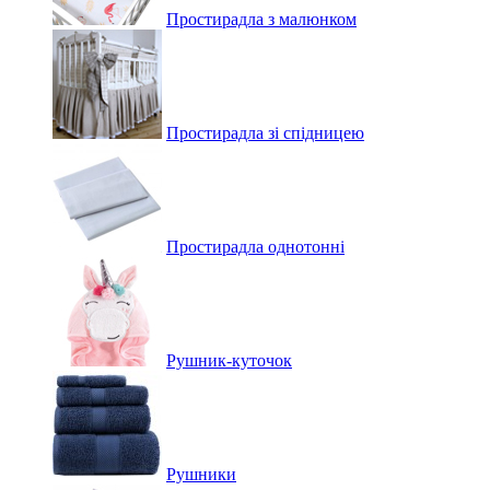
Простирадла з малюнком
Простирадла зі спідницею
Простирадла однотонні
Рушник-куточок
Рушники