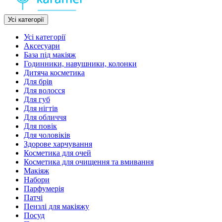
Усі категорії
Усі категорії
Аксесуари
База під макіяж
Годинники, навушники, колонки
Дитяча косметика
Для брів
Для волосся
Для губ
Для нігтів
Для обличчя
Для повік
Для чоловіків
Здорове харчування
Косметика для очей
Косметика для очищення та вмивання
Макіяж
Набори
Парфумерія
Патчі
Пензлі для макіяжу
Посуд