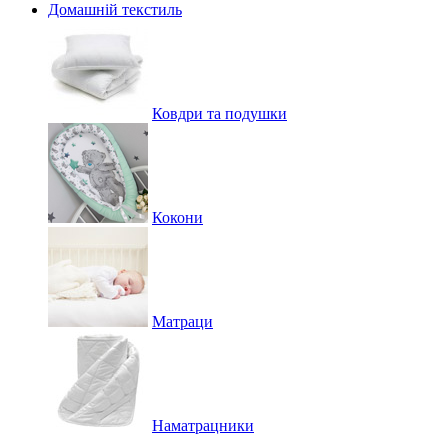
Домашній текстиль
Ковдри та подушки
Кокони
Матраци
Наматрацники