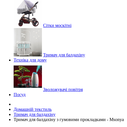
Сітки москітні
Тримач для балдахіну
Техніка для дому
Зволожувачі повітря
Посуд
Домашній текстиль
Тримач для балдахіну
Тримач для балдахіну з гумовими прокладками - Msonya