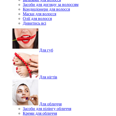
Засоби для догляду за волоссям
Кондиціонери для волосся
Маски для волосся
Олії для волосся
Дивитись всі
Для губ
Для нігтів
Для обличчя
Засоби для пілінгу обличчя
Креми для обличчя