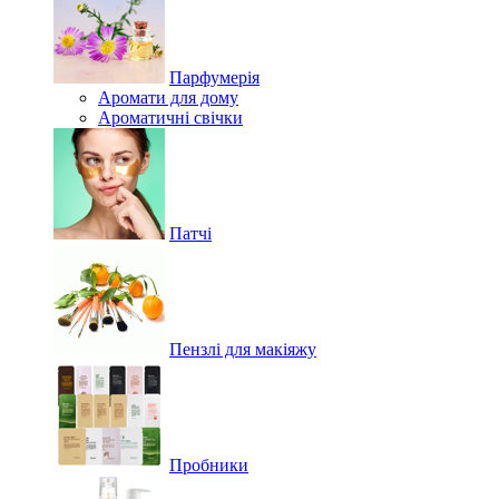
Парфумерія
Аромати для дому
Ароматичні свічки
Патчі
Пензлі для макіяжу
Пробники