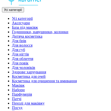
Усі категорії
Усі категорії
Аксесуари
База під макіяж
Годинники, навушники, колонки
Дитяча косметика
Для брів
Для волосся
Для губ
Для нігтів
Для обличчя
Для повік
Для чоловіків
Здорове харчування
Косметика для очей
Косметика для очищення та вмивання
Макіяж
Набори
Парфумерія
Патчі
Пензлі для макіяжу
Посуд