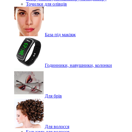
Точилки для олівців
База під макіяж
Годинники, навушники, колонки
Для брів
Для волосся
Бальзами для волосся