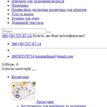
Прилади для укладання волосся
Пробники
Професійна доглядова косметика для обличчя
Тіло та ванна
Техніка для дому
Домашній текстиль
380 (50) 557-87-14
Хочете, ми Вам зателефонуємо?
380 (50) 557-87-14
380505578714
karamelinua@gmail.com
0.00грн.
0
Список категорій
Косметика
Аксесуари
Інструменти для манікюру та педикюру