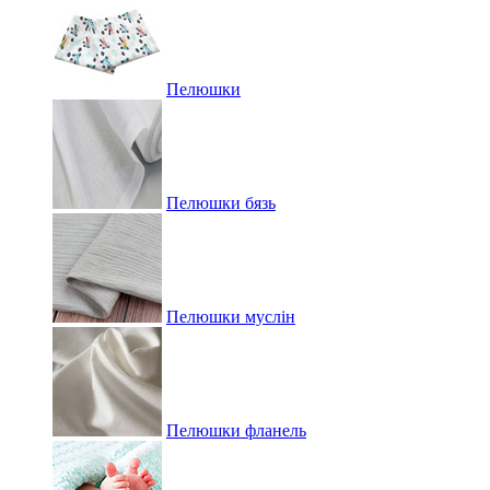
Пелюшки
Пелюшки бязь
Пелюшки муслін
Пелюшки фланель