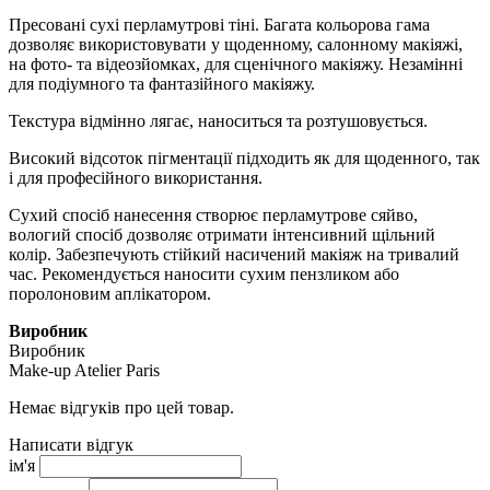
Пресовані сухі перламутрові тіні. Багата кольорова гама
дозволяє використовувати у щоденному, салонному макіяжі,
на фото- та відеозйомках, для сценічного макіяжу. Незамінні
для подіумного та фантазійного макіяжу.
Текстура відмінно лягає, наноситься та розтушовується.
Високий відсоток пігментації підходить як для щоденного, так
і для професійного використання.
Сухий спосіб нанесення створює перламутрове сяйво,
вологий спосіб дозволяє отримати інтенсивний щільний
колір. Забезпечують стійкий насичений макіяж на тривалий
час. Рекомендується наносити сухим пензликом або
поролоновим аплікатором.
Виробник
Виробник
Make-up Atelier Paris
Немає відгуків про цей товар.
Написати відгук
ім'я