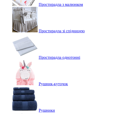
Простирадла з малюнком
Простирадла зі спідницею
Простирадла однотонні
Рушник-куточок
Рушники