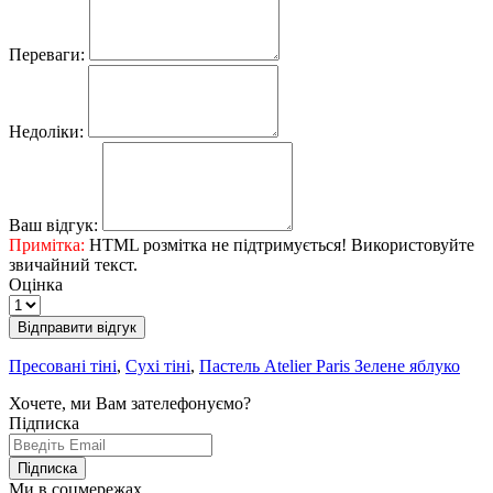
Переваги:
Недоліки:
Ваш відгук:
Примітка:
HTML розмітка не підтримується! Використовуйте
звичайний текст.
Оцінка
Відправити відгук
Пресовані тіні
,
Сухі тіні
,
Пастель Atelier Paris Зелене яблуко
Хочете, ми Вам зателефонуємо?
Підписка
Підписка
Ми в соцмережах