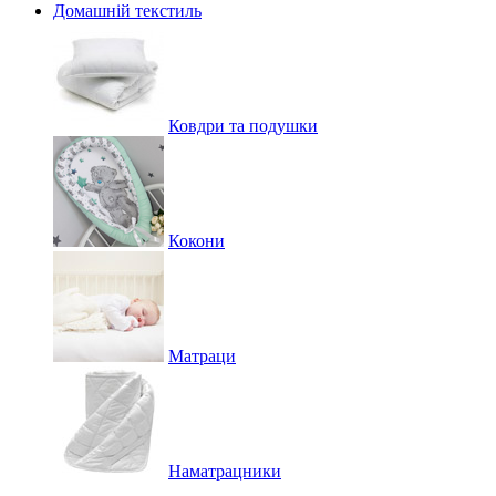
Домашній текстиль
Ковдри та подушки
Кокони
Матраци
Наматрацники