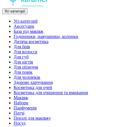
Усі категорії
Усі категорії
Аксесуари
База під макіяж
Годинники, навушники, колонки
Дитяча косметика
Для брів
Для волосся
Для губ
Для нігтів
Для обличчя
Для повік
Для чоловіків
Здорове харчування
Косметика для очей
Косметика для очищення та вмивання
Макіяж
Набори
Парфумерія
Патчі
Пензлі для макіяжу
Посуд