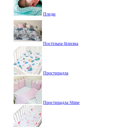
Пледи
Постільна білизна
Простирадла
Простирадла Shine