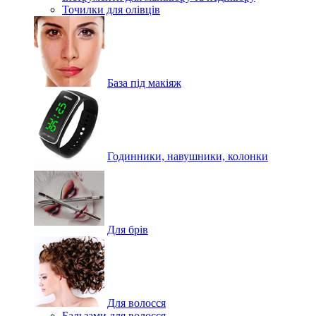
Точилки для олівців
База під макіяж
Годинники, навушники, колонки
Для брів
Для волосся
Бальзами для волосся