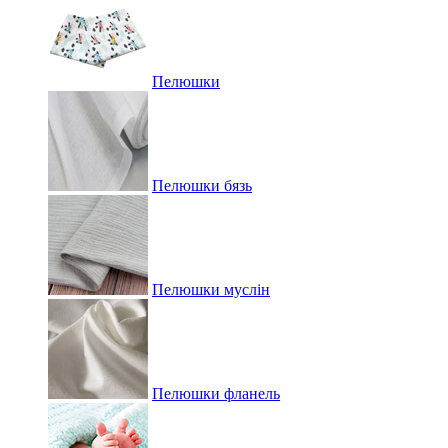
Пелюшки
Пелюшки бязь
Пелюшки муслін
Пелюшки фланель