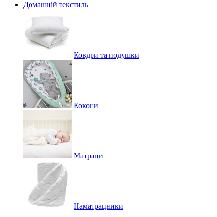
Домашній текстиль
Ковдри та подушки
Кокони
Матраци
Наматрацники