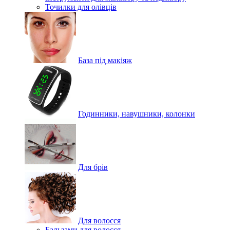
Точилки для олівців
База під макіяж
Годинники, навушники, колонки
Для брів
Для волосся
Бальзами для волосся