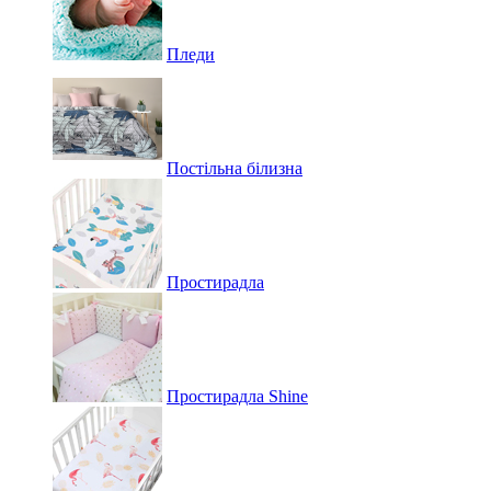
Пледи
Постільна білизна
Простирадла
Простирадла Shine