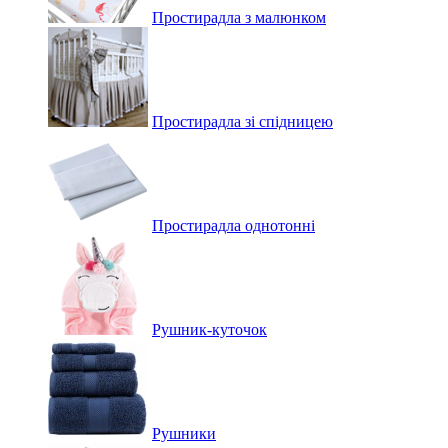
Простирадла з малюнком
Простирадла зі спідницею
Простирадла однотонні
Рушник-куточок
Рушники