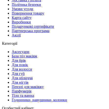
Доставка і оплата
Політика безпеки
Умови угоди
Повернення товару
Карта сайту
Виробники
Подарункові сертифікати
Партнерська програма
Акції
Категорії
Аксесуари
База під макіяж
Для брів
Для повік
Для волосся
Для губ
Для обличчя
Для нігтів
Пензлі для макіяжу
Парфумерія
Тіло та ванна
Годинники, навушники, колонки
Особистий кабінет