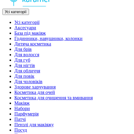
Усі категорії
Усі категорії
Аксесуари
База під макіяж
Годинники, навушники, колонки
Дитяча косметика
Для брів
Для волосся
Для губ
Для нігтів
Для обличчя
Для повік
Для чоловіків
Здорове харчування
Косметика для очей
Косметика для очищення та вмивання
Макіяж
Набори
Парфумерія
Патчі
Пензлі для макіяжу
Посуд