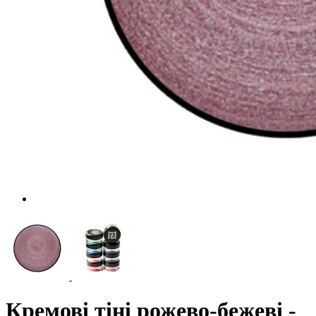
Кремові тіні рожево-бежеві -