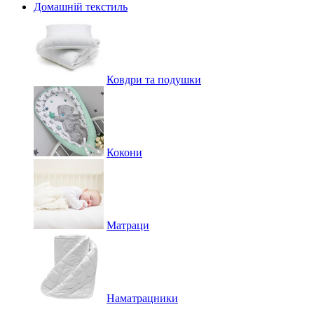
Домашній текстиль
Ковдри та подушки
Кокони
Матраци
Наматрацники