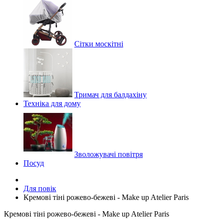
Сітки москітні
Тримач для балдахіну
Техніка для дому
Зволожувачі повітря
Посуд
Для повік
Кремові тіні рожево-бежеві - Make up Atelier Paris
Кремові тіні рожево-бежеві - Make up Atelier Paris