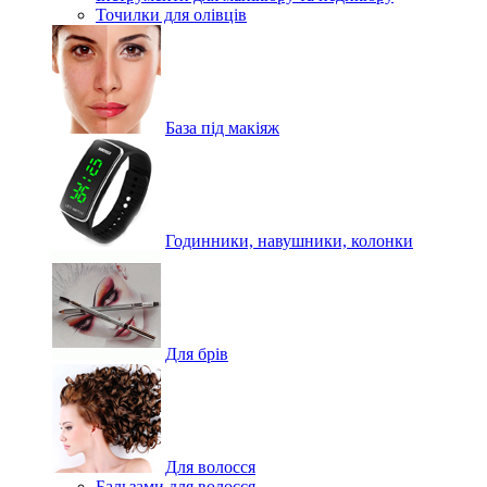
Точилки для олівців
База під макіяж
Годинники, навушники, колонки
Для брів
Для волосся
Бальзами для волосся