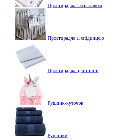
Простирадла з малюнком
Простирадла зі спідницею
Простирадла однотонні
Рушник-куточок
Рушники