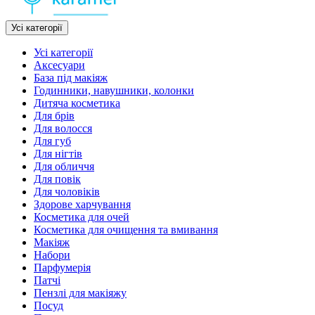
Усі категорії
Усі категорії
Аксесуари
База під макіяж
Годинники, навушники, колонки
Дитяча косметика
Для брів
Для волосся
Для губ
Для нігтів
Для обличчя
Для повік
Для чоловіків
Здорове харчування
Косметика для очей
Косметика для очищення та вмивання
Макіяж
Набори
Парфумерія
Патчі
Пензлі для макіяжу
Посуд