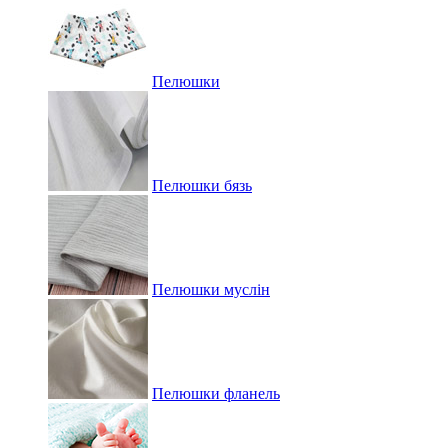
Пелюшки
Пелюшки бязь
Пелюшки муслін
Пелюшки фланель