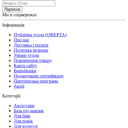
Підписка
Ми в соцмережах
Інформація
Публічна угода (ОФЕРТА)
Про нас
Доставка і оплата
Політика безпеки
Умови угоди
Повернення товару
Карта сайту
Виробники
Подарункові сертифікати
Партнерська програма
Акції
Категорії
Аксесуари
База під макіяж
Для брів
Для повік
Для волосся