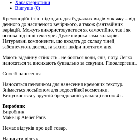
Характеристики
Відгуків (0)
Кремоподібні тіні підходять для будь-яких видів макіяжу – від
денного до насиченого вечірнього, а також фантазійних
варіацій. Можуть використовуватися як самостійно, так і як
основа під інші текстури. Дуже широка гама кольорів.
Натуральні компоненти, що входять до складу тіней,
забезпечують догляд та захист шкіри протягом дня.
Мають відмінну стійкість - не бояться води, сліз, поту. Легко
наносяться та висихають буквально за секунди. Гіпоалергенні.
Спосіб нанесення
Наносяться пензликом для нанесення кремових текстур.
Знімається лосьйоном для водостійкої косметики.
Випускається у зручній брендованій упаковці вагою 4 г.
Виробник
Виробник
Make-up Atelier Paris
Немає відгуків про цей товар.
Написати відгук