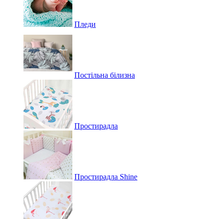
Пледи
Постільна білизна
Простирадла
Простирадла Shine