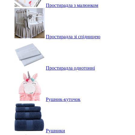
Простирадла з малюнком
Простирадла зі спідницею
Простирадла однотонні
Рушник-куточок
Рушники