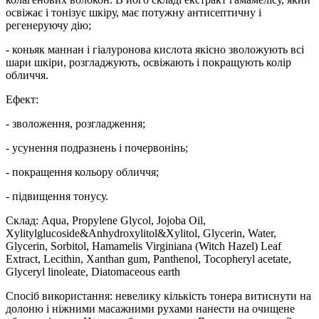
освіжає і тонізує шкіру, має потужну антисептичну і
регенеруючу дію;
- коньяк маннан і гіалуронова кислота якісно зволожують всі
шари шкіри, розгладжують, освіжають і покращують колір
обличчя.
Ефект:
- зволоження, розгладження;
- усунення подразнень і почервонінь;
- покращення кольору обличчя;
- підвищення тонусу.
Склад: Aqua, Propylene Glycol, Jojoba Oil,
Xylitylglucoside&Anhydroxylitol&Xylitol, Glycerin, Water,
Glycerin, Sorbitol, Hamamelis Virginiana (Witch Hazel) Leaf
Extract, Lecithin, Xanthan gum, Panthenol, Tocopheryl acetate,
Glyceryl linoleate, Diatomaceous earth
Спосіб використання: невелику кількість тонера витиснути на
долоню і ніжними масажними рухами нанести на очищене