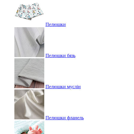
Пелюшки
Пелюшки бязь
Пелюшки муслін
Пелюшки фланель