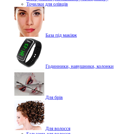
Точилки для олівців
База під макіяж
Годинники, навушники, колонки
Для брів
Для волосся
Бальзами для волосся