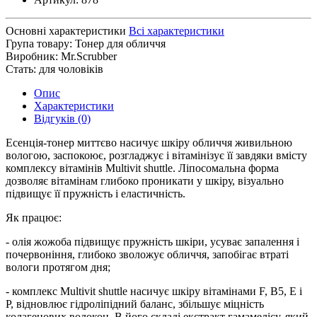
Основні характеристики
Всі характеристики
Група товару:
Тонер для обличчя
Виробник:
Mr.Scrubber
Стать:
для чоловіків
Опис
Характеристики
Відгуків (0)
Есенція-тонер миттєво насичує шкіру обличчя живильною
вологою, заспокоює, розгладжує і вітамінізує її завдяки вмісту
комплексу вітамінів Multivit shuttle. Ліпосомальна форма
дозволяє вітамінам глибоко проникати у шкіру, візуально
підвищує її пружність і еластичність.
Як працює:
- олія жожоба підвищує пружність шкіри, усуває запалення і
почервоніння, глибоко зволожує обличчя, запобігає втраті
вологи протягом дня;
- комплекс Multivit shuttle насичує шкіру вітамінами F, B5, Е і
Р, відновлює гідроліпідний баланс, збільшує міцність
колагенових волокон. В його складі екстракт гамамелісу, який