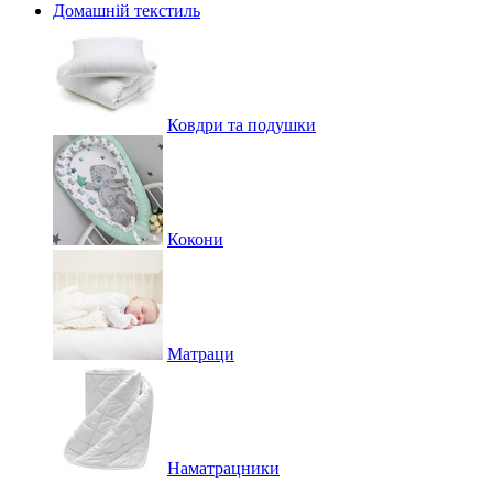
Домашній текстиль
Ковдри та подушки
Кокони
Матраци
Наматрацники