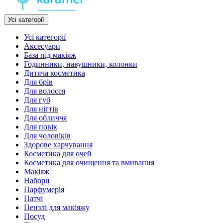
Усі категорії
Усі категорії
Аксесуари
База під макіяж
Годинники, навушники, колонки
Дитяча косметика
Для брів
Для волосся
Для губ
Для нігтів
Для обличчя
Для повік
Для чоловіків
Здорове харчування
Косметика для очей
Косметика для очищення та вмивання
Макіяж
Набори
Парфумерія
Патчі
Пензлі для макіяжу
Посуд