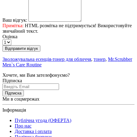
Ваш відгук:
Примітка:
HTML розмітка не підтримується! Використовуйте
звичайний текст.
Оцінка
Відправити відгук
Зволожувальна есенція-тонер для обличчя
,
тонер
,
Mr.Scrubber
Men`s Care Routine
Хочете, ми Вам зателефонуємо?
Підписка
Підписка
Ми в соцмережах
Інформація
Публічна угода (ОФЕРТА)
Про нас
Доставка і оплата
Політика безпеки