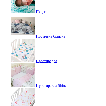
Пледи
Постільна білизна
Простирадла
Простирадла Shine