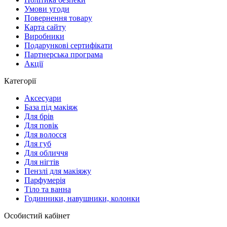
Умови угоди
Повернення товару
Карта сайту
Виробники
Подарункові сертифікати
Партнерська програма
Акції
Категорії
Аксесуари
База під макіяж
Для брів
Для повік
Для волосся
Для губ
Для обличчя
Для нігтів
Пензлі для макіяжу
Парфумерія
Тіло та ванна
Годинники, навушники, колонки
Особистий кабінет