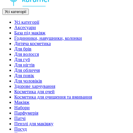
Усі категорії
Усі категорії
Аксесуари
База під макіяж
Годинники, навушники, колонки
Дитяча косметика
Для брів
Для волосся
Для губ
Для нігтів
Для обличчя
Для повік
Для чоловіків
Здорове харчування
Косметика для очей
Косметика для очищення та вмивання
Макіяж
Набори
Парфумерія
Патчі
Пензлі для макіяжу
Посуд