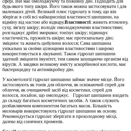
сфері. Він має омолоджуючу та поживну дію. Підходить для
будь-якого типу шкіри. Його також можна застосовувати і для
маленьких дітей. Великий плюс гідролату в тому, що він
зберігає в собі всі найкорисніші властивості шипшини, на
відміну від настою або відвару.
Властивості
: живить втомлену,
суху, зів'ялу шкіру; володіє омолоджуючими властивостями;
розгладжує дрібні зморшки; тонізує шкіру; підвищує
еластичність, пружність шкіри; має протизапальну дію;
зміцнює та живить цибулини волосся; Сама шипшина
унікальна за своїми цілющими властивостями і широко
використовується в лікуванні. Також гідролат шипшини
здатний зміцнити імунітет, тим самим захищаючи організм від
вірусів. А завдяки великому вмісту аскорбінової кислоти, має
бактерицидну та антимікробну дію.
У косметології гідролат шипшини займає значне місце. Його
застосовують як тонік для обличчя, як освіжаючий спрей для
обличчя, як очищаючий засіб від косметики, спрей для
волосся, лосьйон, що омолоджує. Гідролат шипшини входить
до складу багатьох косметичних засобів. А також служить
розбавляючим компонентом багатьох масок. Більшість
миловарів використовують гідролат шипшини як основу.
Рекомендується гідролат зберігати в прохолодному місці,
далеко від сонячних променів.