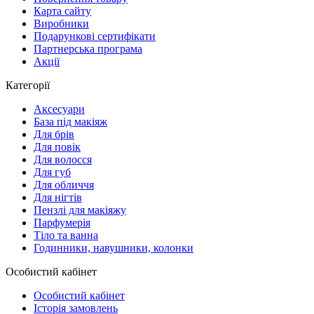
Карта сайту
Виробники
Подарункові сертифікати
Партнерська програма
Акції
Категорії
Аксесуари
База під макіяж
Для брів
Для повік
Для волосся
Для губ
Для обличчя
Для нігтів
Пензлі для макіяжу
Парфумерія
Тіло та ванна
Годинники, навушники, колонки
Особистий кабінет
Особистий кабінет
Історія замовлень