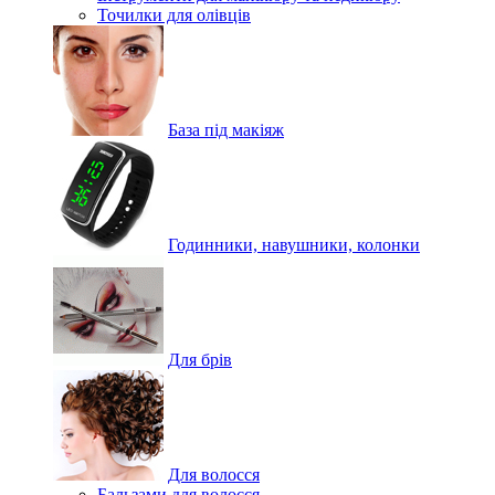
Точилки для олівців
База під макіяж
Годинники, навушники, колонки
Для брів
Для волосся
Бальзами для волосся