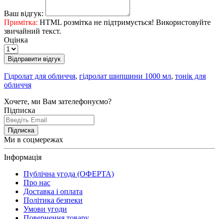
Ваш відгук:
Примітка:
HTML розмітка не підтримується! Використовуйте
звичайний текст.
Оцінка
Відправити відгук
Гідролат для обличчя
,
гідролат шипшини 1000 мл
,
тонік для
обличчя
Хочете, ми Вам зателефонуємо?
Підписка
Підписка
Ми в соцмережах
Інформація
Публічна угода (ОФЕРТА)
Про нас
Доставка і оплата
Політика безпеки
Умови угоди
Повернення товару