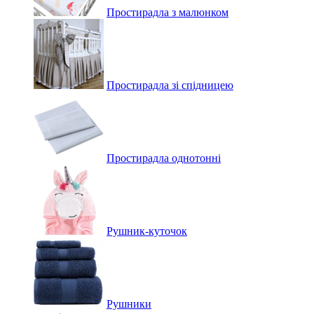
Простирадла з малюнком
Простирадла зі спідницею
Простирадла однотонні
Рушник-куточок
Рушники