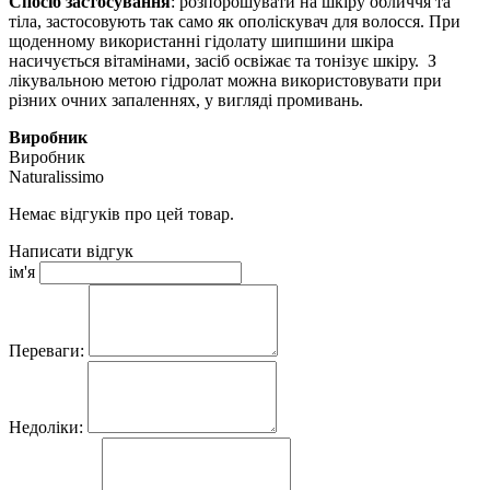
Спосіб застосування
: розпорошувати на шкіру обличчя та
тіла, застосовують так само як ополіскувач для волосся. При
щоденному використанні гідолату шипшини шкіра
насичується вітамінами, засіб освіжає та тонізує шкіру. З
лікувальною метою гідролат можна використовувати при
різних очних запаленнях, у вигляді промивань.
Виробник
Виробник
Naturalissimo
Немає відгуків про цей товар.
Написати відгук
ім'я
Переваги:
Недоліки: