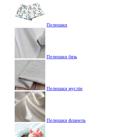
Пелюшки
Пелюшки бязь
Пелюшки муслін
Пелюшки фланель