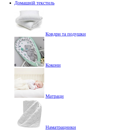
Домашній текстиль
Ковдри та подушки
Кокони
Матраци
Наматрацники