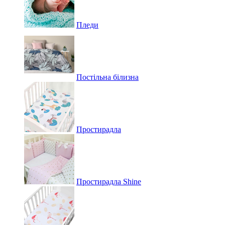
Пледи
Постільна білизна
Простирадла
Простирадла Shine