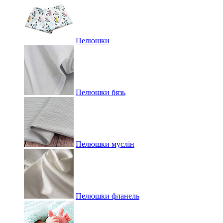
Пелюшки
Пелюшки бязь
Пелюшки муслін
Пелюшки фланель