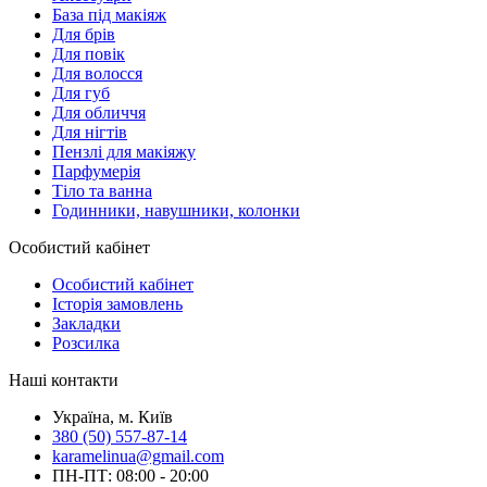
База під макіяж
Для брів
Для повік
Для волосся
Для губ
Для обличчя
Для нігтів
Пензлі для макіяжу
Парфумерія
Тіло та ванна
Годинники, навушники, колонки
Особистий кабінет
Особистий кабінет
Історія замовлень
Закладки
Розсилка
Наші контакти
Україна, м. Київ
380 (50) 557-87-14
karamelinua@gmail.com
ПН-ПТ: 08:00 - 20:00