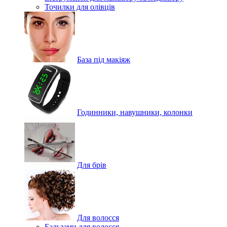
Точилки для олівців
База під макіяж
Годинники, навушники, колонки
Для брів
Для волосся
Бальзами для волосся