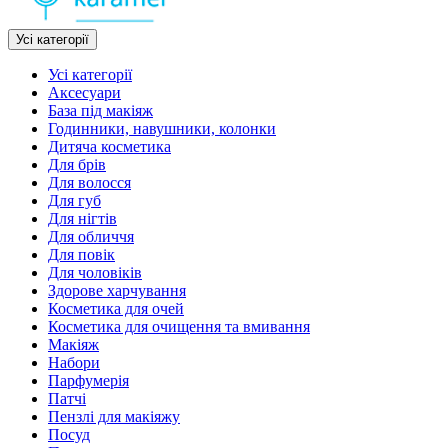
Усі категорії
Усі категорії
Аксесуари
База під макіяж
Годинники, навушники, колонки
Дитяча косметика
Для брів
Для волосся
Для губ
Для нігтів
Для обличчя
Для повік
Для чоловіків
Здорове харчування
Косметика для очей
Косметика для очищення та вмивання
Макіяж
Набори
Парфумерія
Патчі
Пензлі для макіяжу
Посуд