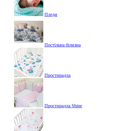
Пледи
Постільна білизна
Простирадла
Простирадла Shine