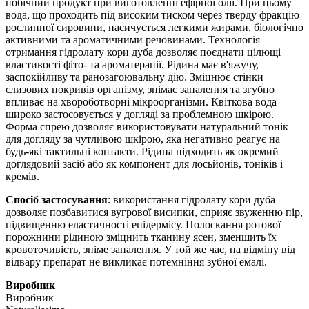
побічний продукт при виготовленні ефірної олії. При цьому
вода, що проходить під високим тиском через тверду фракцію
рослинної сировини, насичується легкими жирами, біологічно
активними та ароматичними речовинами. Технологія
отримання гідролату кори дуба дозволяє поєднати цілющі
властивості фіто- та ароматерапії. Рідина має в'яжучу,
заспокійливу та ранозагоювальну дію. Зміцнює стінки
слизових покривів організму, знімає запалення та згубно
впливає на хвороботворні мікроорганізми. Квіткова вода
широко застосовується у догляді за проблемною шкірою.
Форма спрею дозволяє використовувати натуральний тонік
для догляду за чутливою шкірою, яка негативно реагує на
будь-які тактильні контакти. Рідина підходить як окремий
доглядовий засіб або як компонент для лосьйонів, тоніків і
кремів.
Спосіб застосування
: використання гідролату кори дуба
дозволяє позбавитися вугрової висипки, сприяє звуженню пір,
підвищенню еластичності епідермісу. Полоскання ротової
порожнини рідиною зміцнить тканину ясен, зменшить їх
кровоточивість, зніме запалення. У той же час, на відміну від
відвару препарат не викликає потемніння зубної емалі.
Виробник
Виробник