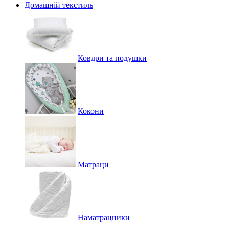
Домашній текстиль
Ковдри та подушки
Кокони
Матраци
Наматрацники