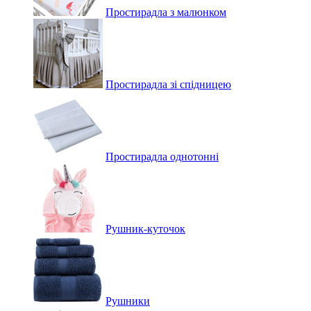
Простирадла з малюнком
Простирадла зі спідницею
Простирадла однотонні
Рушник-куточок
Рушники