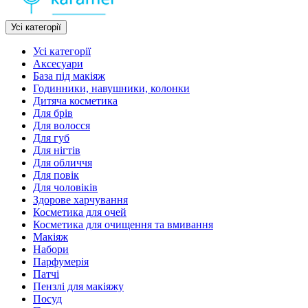
Усі категорії
Усі категорії
Аксесуари
База під макіяж
Годинники, навушники, колонки
Дитяча косметика
Для брів
Для волосся
Для губ
Для нігтів
Для обличчя
Для повік
Для чоловіків
Здорове харчування
Косметика для очей
Косметика для очищення та вмивання
Макіяж
Набори
Парфумерія
Патчі
Пензлі для макіяжу
Посуд