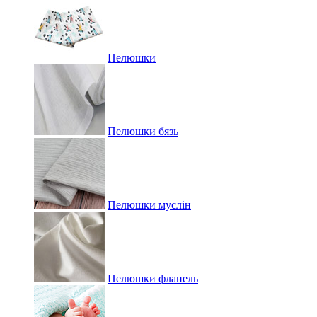
Пелюшки
Пелюшки бязь
Пелюшки муслін
Пелюшки фланель