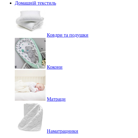
Домашній текстиль
Ковдри та подушки
Кокони
Матраци
Наматрацники