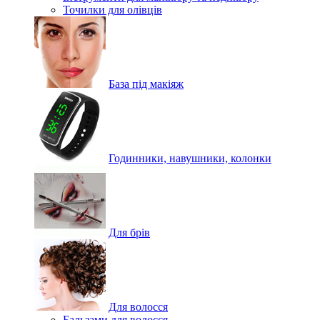
Точилки для олівців
База під макіяж
Годинники, навушники, колонки
Для брів
Для волосся
Бальзами для волосся