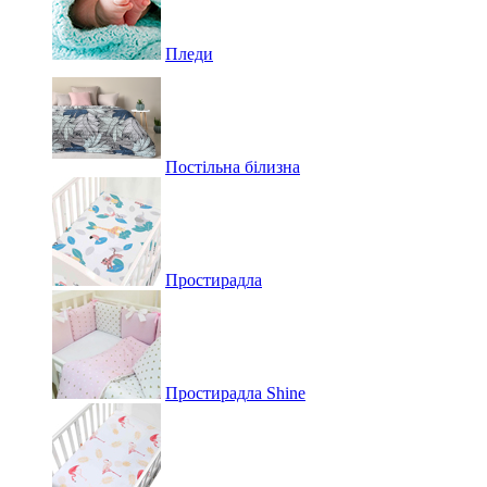
Пледи
Постільна білизна
Простирадла
Простирадла Shine