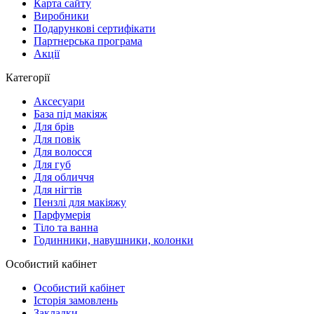
Карта сайту
Виробники
Подарункові сертифікати
Партнерська програма
Акції
Категорії
Аксесуари
База під макіяж
Для брів
Для повік
Для волосся
Для губ
Для обличчя
Для нігтів
Пензлі для макіяжу
Парфумерія
Тіло та ванна
Годинники, навушники, колонки
Особистий кабінет
Особистий кабінет
Історія замовлень
Закладки