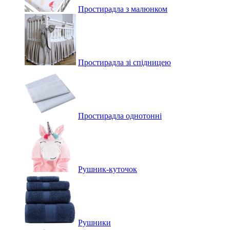
Простирадла з малюнком
Простирадла зі спідницею
Простирадла однотонні
Рушник-куточок
Рушники