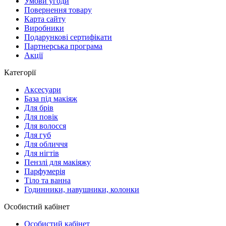
Умови угоди
Повернення товару
Карта сайту
Виробники
Подарункові сертифікати
Партнерська програма
Акції
Категорії
Аксесуари
База під макіяж
Для брів
Для повік
Для волосся
Для губ
Для обличчя
Для нігтів
Пензлі для макіяжу
Парфумерія
Тіло та ванна
Годинники, навушники, колонки
Особистий кабінет
Особистий кабінет