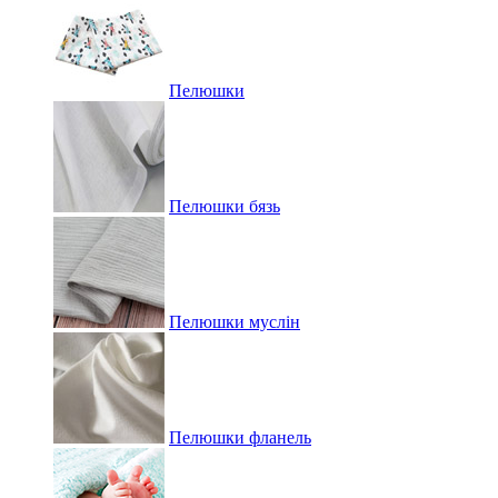
Пелюшки
Пелюшки бязь
Пелюшки муслін
Пелюшки фланель