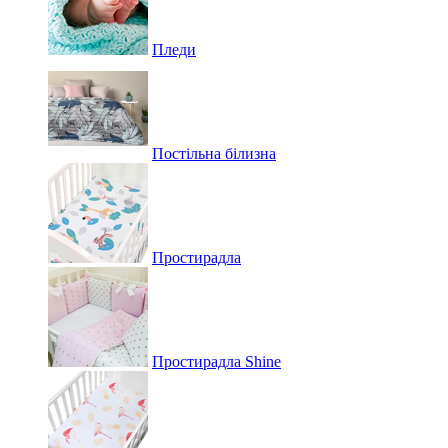
Пледи
Постільна білизна
Простирадла
Простирадла Shine