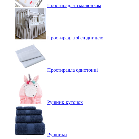
Простирадла з малюнком
Простирадла зі спідницею
Простирадла однотонні
Рушник-куточок
Рушники