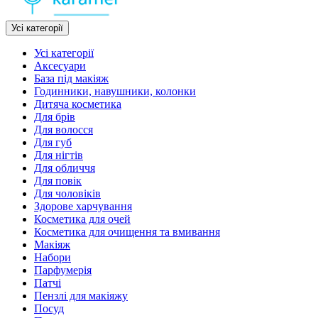
Усі категорії
Усі категорії
Аксесуари
База під макіяж
Годинники, навушники, колонки
Дитяча косметика
Для брів
Для волосся
Для губ
Для нігтів
Для обличчя
Для повік
Для чоловіків
Здорове харчування
Косметика для очей
Косметика для очищення та вмивання
Макіяж
Набори
Парфумерія
Патчі
Пензлі для макіяжу
Посуд