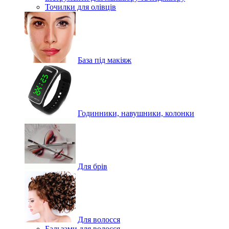
Точилки для олівців
База під макіяж
Годинники, навушники, колонки
Для брів
Для волосся
Бальзами для волосся