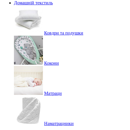
Домашній текстиль
Ковдри та подушки
Кокони
Матраци
Наматрацники