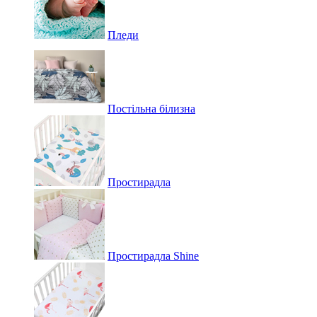
Пледи
Постільна білизна
Простирадла
Простирадла Shine