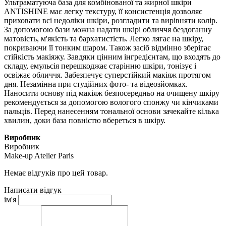
Ультраматуюча база для комбінованої та жирної шкіри
ANTISHINE має легку текстуру, її консистенція дозволяє
приховати всі недоліки шкіри, розгладити та вирівняти колір.
За допомогою бази можна надати шкірі обличчя бездоганну
матовість, м'якість та бархатистість. Легко лягає на шкіру,
покриваючи її тонким шаром. Також засіб відмінно зберігає
стійкість макіяжу. Завдяки цінним інгредієнтам, що входять до
складу, емульсія перешкоджає старінню шкіри, тонізує і
освіжає обличчя. Забезпечує суперстійкий макіяж протягом
дня. Незамінна при студійних фото- та відеозйомках.
Наносити основу під макіяж безпосередньо на очищену шкіру
рекомендується за допомогою вологого спонжу чи кінчиками
пальців. Перед нанесенням тональної основи зачекайте кілька
хвилин, доки база повністю вбереться в шкіру.
Виробник
Виробник
Make-up Atelier Paris
Немає відгуків про цей товар.
Написати відгук
ім'я