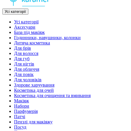
Усі категорії
Усі категорії
Аксесуари
База під макіяж
Годинники, навушники, колонки
Дитяча косметика
Для брів
Для волосся
Для губ
Для нігтів
Для обличчя
Для повік
Для чоловіків
Здорове харчування
Косметика для очей
Косметика для очищення та вмивання
Макіяж
Набори
Парфумерія
Патчі
Пензлі для макіяжу
Посуд