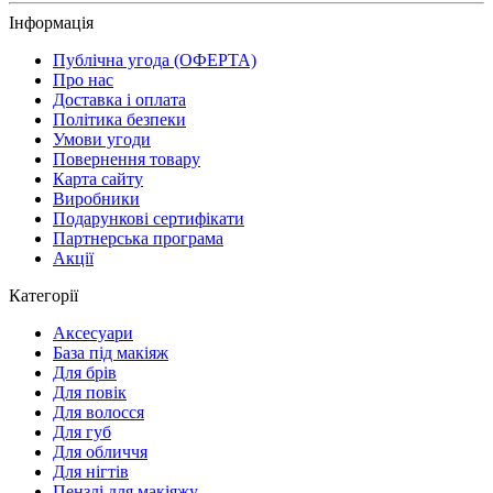
Інформація
Публічна угода (ОФЕРТА)
Про нас
Доставка і оплата
Політика безпеки
Умови угоди
Повернення товару
Карта сайту
Виробники
Подарункові сертифікати
Партнерська програма
Акції
Категорії
Аксесуари
База під макіяж
Для брів
Для повік
Для волосся
Для губ
Для обличчя
Для нігтів
Пензлі для макіяжу