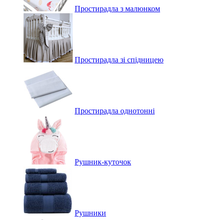
Простирадла з малюнком
Простирадла зі спідницею
Простирадла однотонні
Рушник-куточок
Рушники