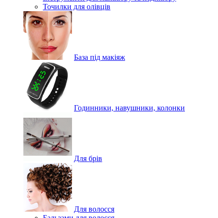
Точилки для олівців
База під макіяж
Годинники, навушники, колонки
Для брів
Для волосся
Бальзами для волосся