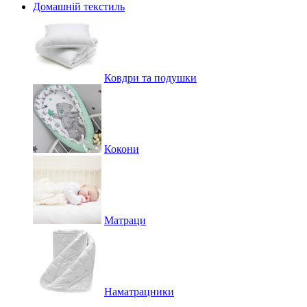
Домашній текстиль
Ковдри та подушки
Кокони
Матраци
Наматрацники