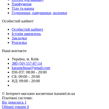
Парфумерія
Тіло та ванна
Годинники, навушники, колонки
Особистий кабінет
Особистий кабінет
Історія замовлень
Закладки
Розсилка
Наші контакти
Україна, м. Київ
380 (50) 557-87-14
karamelinua@gmail.com
ПН-ПТ: 08:00 - 20:00
СБ: 09:00 – 20:00
НД: 09:00 - 20:00
© Інтернет-магазин косметики karamel.in.ua
Платіжні системи:
Ви дивились
1
Обрані товари
0