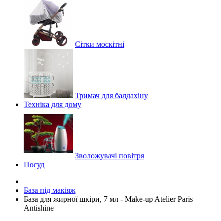
Сітки москітні
Тримач для балдахіну
Техніка для дому
Зволожувачі повітря
Посуд
База під макіяж
База для жирної шкіри, 7 мл - Make-up Atelier Paris
Antishine