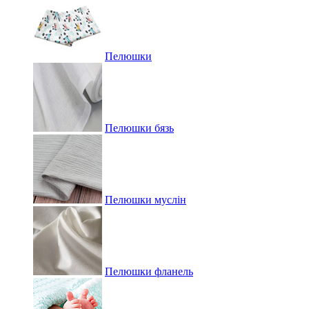
Пелюшки
Пелюшки бязь
Пелюшки муслін
Пелюшки фланель